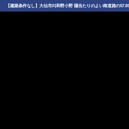
【建築条件なし】大仙市刈和野小野 陽当たりのよい南道路の57.8