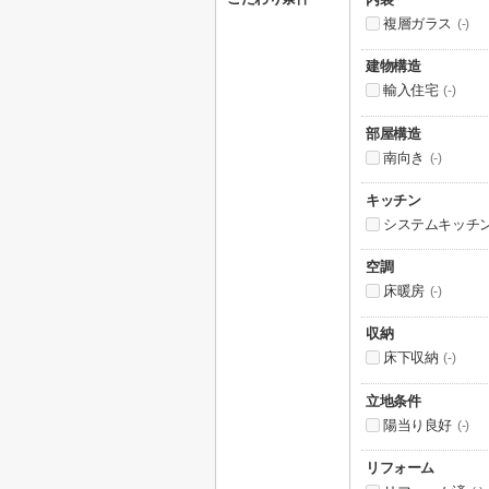
複層ガラス
(-)
建物構造
輸入住宅
(-)
部屋構造
南向き
(-)
キッチン
システムキッチ
空調
床暖房
(-)
収納
床下収納
(-)
立地条件
陽当り良好
(-)
リフォーム