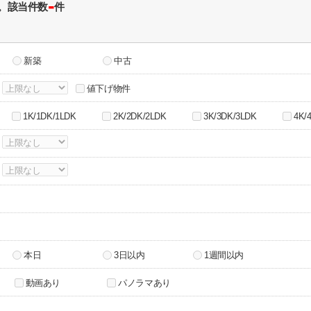
-
。該当件数
件
新築
中古
～
値下げ物件
1K/1DK/1LDK
2K/2DK/2LDK
3K/3DK/3LDK
4K/
～
～
本日
3日以内
1週間以内
動画あり
パノラマあり