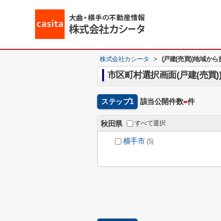
株式会社カシータ
>
(戸建(売買))地域か
市区町村選択画面(戸建(売買)
-
ステップ1
該当公開件数
件
すべて選択
秋田県
横手市
(5)