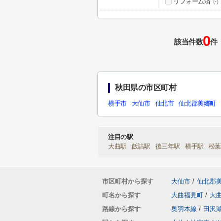
リフォーム済
(-)
0
該当件数
件
秋田県の市区町村
横手市
大仙市
仙北市
仙北郡美郷町
注目の駅
大曲駅
飯詰駅
後三年駅
横手駅
松
市区町村から探す
大仙市
/
仙北郡
町名から探す
大曲福見町
/
大
路線から探す
奥羽本線
/
田沢