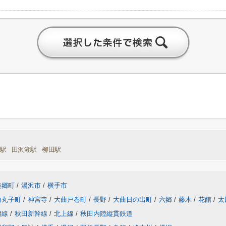
葉駅
田沢湖駅
柳田駅
美郷町
/
湯沢市
/
横手市
曲丸子町
/
神宮寺
/
大曲戸巻町
/
長野
/
大曲日の出町
/
六郷
/
藤木
/
花館
/
太
湖線
/
秋田新幹線
/
北上線
/
秋田内陸縦貫鉄道