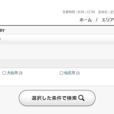
営業時間：
9:30～17:30
定休日：
定
ら探す
)
大仙市
仙北市
(3)
(1)