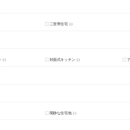
二世帯住宅
(-)
ン
対面式キッチン
(-)
(-)
閑静な住宅地
(-)