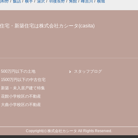
刈和野
/
飯詰
/
横手
/
湯沢
/
羽後長野
/
角館
/
峰吉川
/
横堀
宅・新築住宅は株式会社カシータ(casita)
500万円以下の土地
スタッフブログ
1500万円以下の中古住宅
新築・未入居戸建て特集
花館小学校区の不動産
大曲小学校区の不動産
Copyright(c) 株式会社カシータ All Rights Reserved.