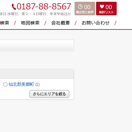
00
00
休日:水曜日、第２・４日曜日、年末年始ほか
仙北郡美郷町
(1)
さらにエリアを絞る