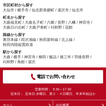
市区町村から探す
大仙市
/
横手市
/
仙北郡美郷町
/
湯沢市
/
仙北市
町名から探す
大曲福見町
/
大曲丸子町
/
六郷
/
長野
/
八幡
/
神宮寺
/
大曲日の出町
/
大曲戸巻町
/
刈和野
/
花館
路線から探す
奥羽本線
/
田沢湖線
/
秋田新幹線
/
北上線
/
秋田内陸縦貫鉄道
駅から探す
大曲
/
横手
/
神宮寺
/
柳田
/
飯詰
/
後三年
/
羽後長野
/
刈和野
/
角館
/
湯沢
電話でお問い合わせ
営業時間：
9:30～17:30
定休日：
定休日:水曜日、第２・４日曜日、年末年始ほか
ホーム
会社概要