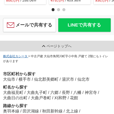
800
万
円
/ 288.06㎡
475
万
円
/ 409.98㎡
930
万
円
/ 
メールで共有する
LINEで共有する
ページトップへ
株式会社カシータ
>
中古戸建 大仙市角間川町字小中島 戸建て 2階にもトイレ
があります
市区町村から探す
大仙市
/
横手市
/
仙北郡美郷町
/
湯沢市
/
仙北市
町名から探す
大曲福見町
/
大曲丸子町
/
六郷
/
長野
/
八幡
/
神宮寺
/
大曲日の出町
/
大曲戸巻町
/
刈和野
/
花館
路線から探す
奥羽本線
/
田沢湖線
/
秋田新幹線
/
北上線
/