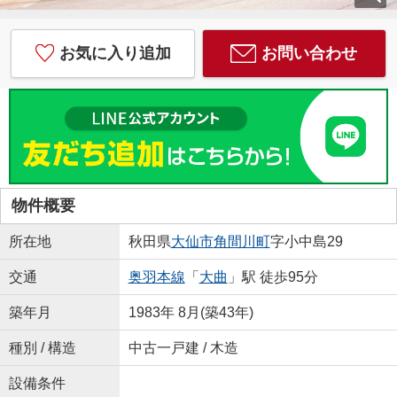
お気に入り追加
お問い合わせ
物件概要
所在地
秋田県
大仙市
角間川町
字小中島29
交通
奥羽本線
「
大曲
」駅 徒歩95分
築年月
1983年 8月(築43年)
種別 / 構造
中古一戸建 / 木造
設備条件