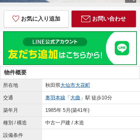
お気に入り追加
お問い合わせ
物件概要
所在地
秋田県
大仙市
大花町
交通
奥羽本線
「
大曲
」駅 徒歩10分
築年月
1985年 5月(築41年)
種別 / 構造
中古一戸建 / 木造
設備条件