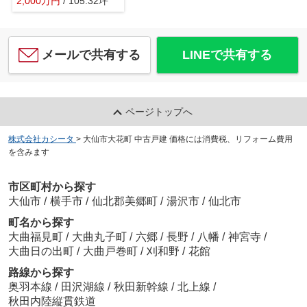
2,000
万
円
/ 105.32坪
メールで共有する
LINEで共有する
ページトップへ
株式会社カシータ
>
大仙市大花町 中古戸建 価格には消費税、リフォーム費用
を含みます
市区町村から探す
大仙市
/
横手市
/
仙北郡美郷町
/
湯沢市
/
仙北市
町名から探す
大曲福見町
/
大曲丸子町
/
六郷
/
長野
/
八幡
/
神宮寺
/
大曲日の出町
/
大曲戸巻町
/
刈和野
/
花館
路線から探す
奥羽本線
/
田沢湖線
/
秋田新幹線
/
北上線
/
秋田内陸縦貫鉄道