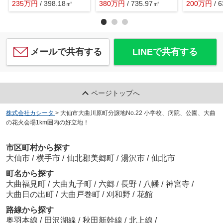
235
万
円
/ 398.18㎡
380
万
円
/ 735.97㎡
200
万
円
/ 
メールで共有する
LINEで共有する
ページトップへ
株式会社カシータ
>
大仙市大曲川原町分譲地No.22 小学校、病院、公園、大曲
の花火会場1km圏内の好立地！
市区町村から探す
大仙市
/
横手市
/
仙北郡美郷町
/
湯沢市
/
仙北市
町名から探す
大曲福見町
/
大曲丸子町
/
六郷
/
長野
/
八幡
/
神宮寺
/
大曲日の出町
/
大曲戸巻町
/
刈和野
/
花館
路線から探す
奥羽本線
/
田沢湖線
/
秋田新幹線
/
北上線
/