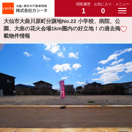
閲覧履歴
お気に入り
メニュー
1
0
大仙市大曲川原町分譲地No.22 小学校、病院、公
園、大曲の花火会場1km圏内の好立地！の過去掲
載物件情報