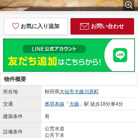
お気に入り追加
お問い合わせ
物件概要
所在地
秋田県
大仙市
大曲川原町
交通
奥羽本線
「
大曲
」駅 徒歩18分車4分
建築条件
有
公営水道
設備条件
公共下水