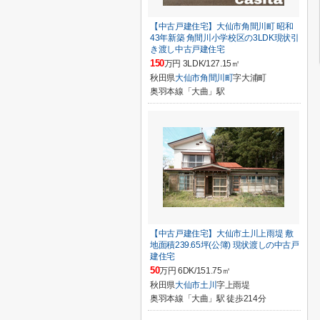
【中古戸建住宅】大仙市角間川町 昭和
43年新築 角間川小学校区の3LDK現状引
き渡し中古戸建住宅
150
万円 3LDK/127.15㎡
秋田県
大仙市
角間川町
字大浦町
奥羽本線「大曲」駅
【中古戸建住宅】大仙市土川上雨堤 敷
地面積239.65坪(公簿) 現状渡しの中古戸
建住宅
50
万円 6DK/151.75㎡
秋田県
大仙市
土川
字上雨堤
奥羽本線「大曲」駅 徒歩214分