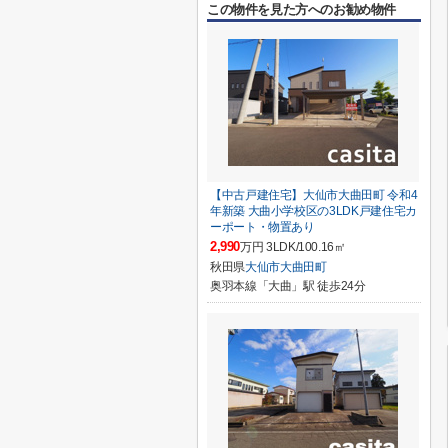
この物件を見た方へのお勧め物件
【中古戸建住宅】大仙市大曲田町 令和4
年新築 大曲小学校区の3LDK戸建住宅カ
ーポート・物置あり
2,990
万円 3LDK/100.16㎡
秋田県
大仙市
大曲田町
奥羽本線「大曲」駅 徒歩24分