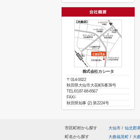
株式会社カシータ
〒014-0022
秋田県大仙市大花町6番39号
TEL/0187-88-8567
FAX/-
秋田県知事 (2) 第2224号
市区町村から探す
大仙市
/
仙北郡
町名から探す
大曲福見町
/
大