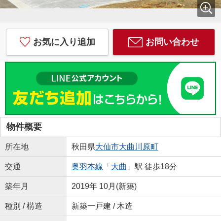
お気に入り追加
お問い合わせ
物件概要
所在地
秋田県
大仙市
大曲川原町
交通
奥羽本線
「
大曲
」駅 徒歩18分
築年月
2019年 10月(新築)
種別 / 構造
新築一戸建 / 木造