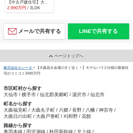
【中古戸建住宅】大仙市大曲田町 令和4年新築 大曲小学校区の3LDK戸建住宅カーポート・物置あり
2,990
万
円
/ 3LDK
メールで共有する
LINEで共有する
ページトップへ
株式会社カシータ
>
【大曲花火会場のすぐ近く！】モデルハウス仕様の新築住
宅がコミコミ3480万円
市区町村から探す
大仙市
/
横手市
/
仙北郡美郷町
/
湯沢市
/
仙北市
町名から探す
大曲福見町
/
大曲丸子町
/
六郷
/
長野
/
八幡
/
神宮寺
/
大曲日の出町
/
大曲戸巻町
/
刈和野
/
花館
路線から探す
奥羽本線
/
田沢湖線
/
秋田新幹線
/
北上線
/