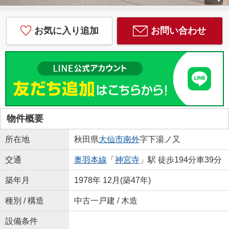
お気に入り追加
お問い合わせ
物件概要
所在地
秋田県
大仙市
南外
字下湯ノ又
交通
奥羽本線
「
神宮寺
」駅 徒歩194分車39分
築年月
1978年 12月(築47年)
種別 / 構造
中古一戸建 / 木造
設備条件