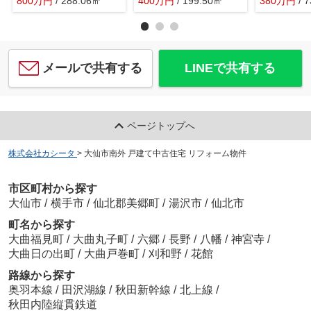
800
万
円
/ 288.06㎡
400
万
円
/ 199.50㎡
380
万
円
/ 
メールで共有する
LINEで共有する
ページトップへ
株式会社カシータ
>
大仙市南外 戸建て中古住宅 リフォーム物件
市区町村から探す
大仙市
/
横手市
/
仙北郡美郷町
/
湯沢市
/
仙北市
町名から探す
大曲福見町
/
大曲丸子町
/
六郷
/
長野
/
八幡
/
神宮寺
/
大曲日の出町
/
大曲戸巻町
/
刈和野
/
花館
路線から探す
奥羽本線
/
田沢湖線
/
秋田新幹線
/
北上線
/
秋田内陸縦貫鉄道