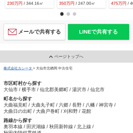
230
万
円
/ 344.16㎡
350
万
円
/ 247.00㎡
475
万
円
/ 
メールで共有する
LINEで共有する
ページトップへ
株式会社カシータ
>
大仙市北楢岡 中古住宅
市区町村から探す
大仙市
/
横手市
/
仙北郡美郷町
/
湯沢市
/
仙北市
町名から探す
大曲福見町
/
大曲丸子町
/
六郷
/
長野
/
八幡
/
神宮寺
/
大曲日の出町
/
大曲戸巻町
/
刈和野
/
花館
路線から探す
奥羽本線
/
田沢湖線
/
秋田新幹線
/
北上線
/
秋田内陸縦貫鉄道