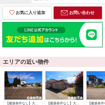
お気に入り追加
お問い合わせ
エリアの近い物件
【建築条件なし】大仙市協和峰吉川半仙 南向き高台で日当りの良い住宅用地 104.10坪
【建築条件なし】大仙市大曲福見町 交通量の少ない住宅街の土地物件 解体更地渡し74.71坪