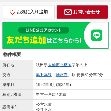
お気に入り追加
お問い合わせ
物件概要
所在地
秋田県
大仙市
北楢岡
字沼の上
交通
奥羽本線
「
神宮寺
」駅 徒歩31分車7分
築年月
1992年 8月(築34年)
種別 / 構造
中古一戸建 / 木造
公営水道
設備条件
公共下水