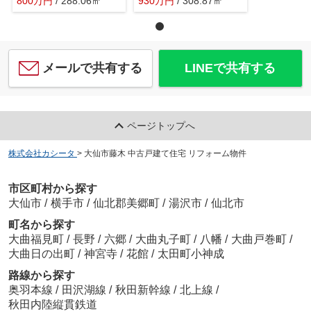
800
万
円
/ 288.06㎡
930
万
円
/ 308.87㎡
メールで共有する
LINEで共有する
ページトップへ
株式会社カシータ
>
大仙市藤木 中古戸建て住宅 リフォーム物件
市区町村から探す
大仙市
/
横手市
/
仙北郡美郷町
/
湯沢市
/
仙北市
町名から探す
大曲福見町
/
長野
/
六郷
/
大曲丸子町
/
八幡
/
大曲戸巻町
/
大曲日の出町
/
神宮寺
/
花館
/
太田町小神成
路線から探す
奥羽本線
/
田沢湖線
/
秋田新幹線
/
北上線
/
秋田内陸縦貫鉄道