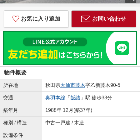
お気に入り追加
お問い合わせ
物件概要
所在地
秋田県
大仙市
藤木
字乙新藤木90-5
交通
奥羽本線
「
飯詰
」駅 徒歩33分
築年月
1988年 12月(築37年)
種別 / 構造
中古一戸建 / 木造
設備条件