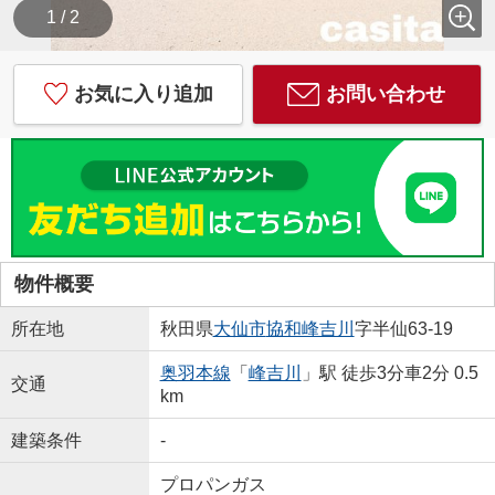
1 / 2
お気に入り追加
お問い合わせ
物件概要
所在地
秋田県
大仙市
協和峰吉川
字半仙63-19
奥羽本線
「
峰吉川
」駅 徒歩3分車2分 0.5
交通
km
建築条件
-
プロパンガス