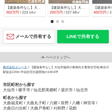
【建築条件なし】大仙市大曲戸巻町 区画の整った住宅街 北側道路は消雪道路の67.49坪 住宅用地
【建築条件なし】大仙市花館中町 花館小学校まで徒歩2分
350
万
円
/ 223.14㎡
200
万
円
/ 227.68㎡
400
万
円
/ 
メールで共有する
LINEで共有する
ページトップへ
株式会社カシータ
>
【建築条件なし】大仙市協和の東南向き整形住宅地 峰吉川
駅徒歩220m 半仙住宅分譲団地の148.6坪
市区町村から探す
大仙市
/
横手市
/
仙北郡美郷町
/
湯沢市
/
仙北市
町名から探す
大曲福見町
/
大曲丸子町
/
六郷
/
長野
/
八幡
/
神宮寺
/
大曲日の出町
/
大曲戸巻町
/
刈和野
/
花館