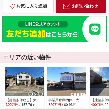
お気に入り追加
お問い合わせ
エリアの近い物件
【建築条件なし】大仙市若竹町 幹線道路沿いの区画の整った南道路物件 住宅用地
事業用倉庫物件・大仙市長野字柳田 １F約30坪・２F約30坪
300
万
円
/ 157.79㎡
320
万
円
/ 60.93坪
400
万
円
/ 