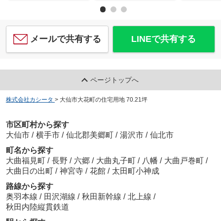
メールで共有する
LINEで共有する
ページトップへ
株式会社カシータ
>
大仙市大花町の住宅用地 70.21坪
市区町村から探す
大仙市
/
横手市
/
仙北郡美郷町
/
湯沢市
/
仙北市
町名から探す
大曲福見町
/
長野
/
六郷
/
大曲丸子町
/
八幡
/
大曲戸巻町
/
大曲日の出町
/
神宮寺
/
花館
/
太田町小神成
路線から探す
奥羽本線
/
田沢湖線
/
秋田新幹線
/
北上線
/
秋田内陸縦貫鉄道