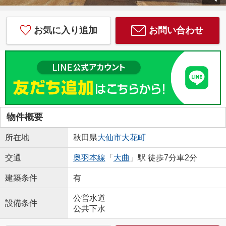
お気に入り追加
お問い合わせ
物件概要
所在地
秋田県
大仙市
大花町
交通
奥羽本線
「
大曲
」駅 徒歩7分車2分
建築条件
有
公営水道
設備条件
公共下水