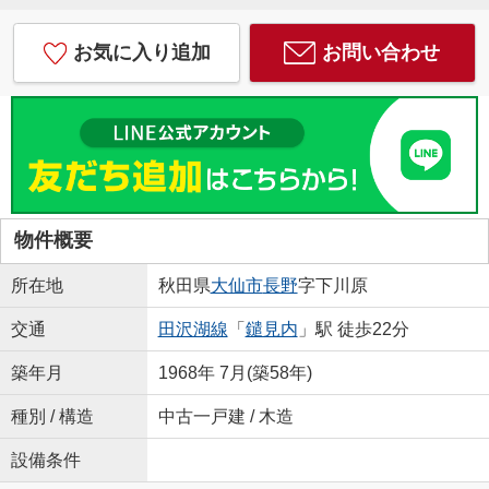
お気に入り追加
お問い合わせ
物件概要
所在地
秋田県
大仙市
長野
字下川原
交通
田沢湖線
「
鑓見内
」駅 徒歩22分
築年月
1968年 7月(築58年)
種別 / 構造
中古一戸建 / 木造
設備条件