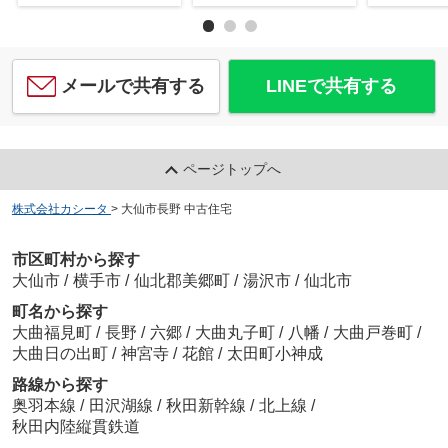
メールで共有する
LINEで共有する
ページトップへ
株式会社カシータ
>
大仙市長野 中古住宅
市区町村から探す
大仙市
/
横手市
/
仙北郡美郷町
/
湯沢市
/
仙北市
町名から探す
大曲福見町
/
長野
/
六郷
/
大曲丸子町
/
八幡
/
大曲戸巻町
/
大曲日の出町
/
神宮寺
/
花館
/
太田町小神成
路線から探す
奥羽本線
/
田沢湖線
/
秋田新幹線
/
北上線
/
秋田内陸縦貫鉄道