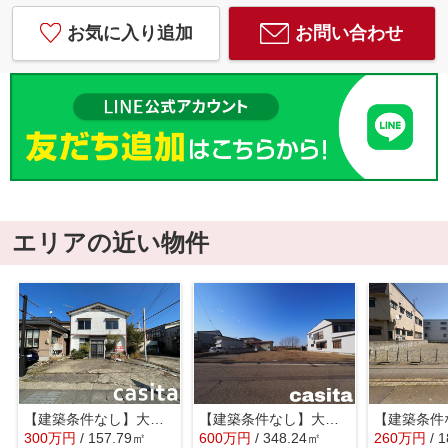
お気に入り追加
お問い合わせ
エリアの近い物件
【建築条件なし】大仙市若竹町 幹線道路沿いの区画の整った南道路物件 住宅用地
【建築条件なし】大仙市丸子町 の105.34坪 住宅用地・分譲用地・冠水歴なし
300
万
円
/ 157.79㎡
600
万
円
/ 348.24㎡
260
万
円
/ 