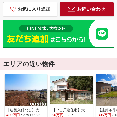
お気に入り追加
お問い合わせ
エリアの近い物件
【建築条件なし】大仙市藤木 広大地2791.09㎡(844.30坪)敷地内落差あり
【中古戸建住宅】大仙市土川上雨堤 敷地面積239.65坪(公簿) 現状渡しの中古戸建住宅
450
万
円
/ 2791.09㎡
50
万
円
/ 6DK
305
万
円
/ 