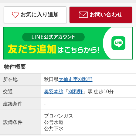
お気に入り追加
お問い合わせ
物件概要
所在地
秋田県
大仙市
字刈和野
交通
奥羽本線
「
刈和野
」駅 徒歩10分
建築条件
-
プロパンガス
設備条件
公営水道
公共下水