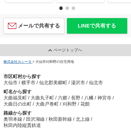
メールで共有する
LINEで共有する
ページトップへ
株式会社カシータ
>
大仙市刈和野の住宅用地
市区町村から探す
大仙市
/
横手市
/
仙北郡美郷町
/
湯沢市
/
仙北市
町名から探す
大曲福見町
/
大曲丸子町
/
六郷
/
長野
/
八幡
/
神宮寺
/
大曲日の出町
/
大曲戸巻町
/
刈和野
/
花館
路線から探す
奥羽本線
/
田沢湖線
/
秋田新幹線
/
北上線
/
秋田内陸縦貫鉄道