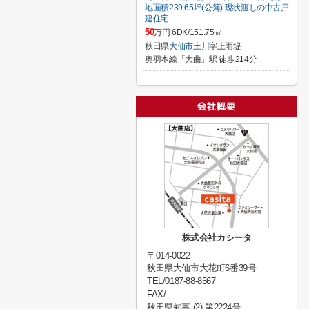
地面積239.65坪(公簿) 現状渡しの中古戸
建住宅
50
万円 6DK/151.75㎡
秋田県
大仙市
土川
字上雨堤
奥羽本線「大曲」駅 徒歩214分
株式会社カシータ
〒014-0022
秋田県大仙市大花町6番39号
TEL/0187-88-8567
FAX/-
秋田県知事 (2) 第2224号