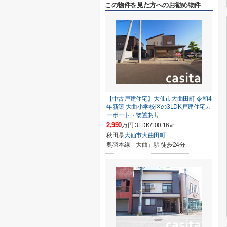
この物件を見た方へのお勧め物件
【中古戸建住宅】大仙市大曲田町 令和4
年新築 大曲小学校区の3LDK戸建住宅カ
ーポート・物置あり
2,990
万円 3LDK/100.16㎡
秋田県
大仙市
大曲田町
奥羽本線「大曲」駅 徒歩24分