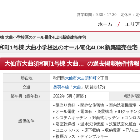
営業時間：
9:30～17:30
定休日：
定
棟 大曲小学校区のオール電化4LDK新築建売住宅
町1号棟 大曲小学校区のオール電化4LDK新築建売住宅
大仙市大曲須和町1号棟 大曲小学校区のオール電化4LDK新築建売住宅
の過去掲載物件情報
所在地
秋田県
大仙市
大曲須和町
２丁目
交通
奥羽本線
「
大曲
」駅 徒歩17分
築年月（築年数）
2022年 5月 ( 新築 )
種別/構
陽当り良好
閑静な住宅地
室内洗濯機置場
オール電化
電気有
免震構造
IHクッキン
システムキッチン
対面式キッチン
コンロ
設備条件
浴室乾燥機
温水洗浄便座
洗髪洗面化粧台
ユニットバス
床下収納
収納豊富
TVモ
複層ガラス
ディンプルキー