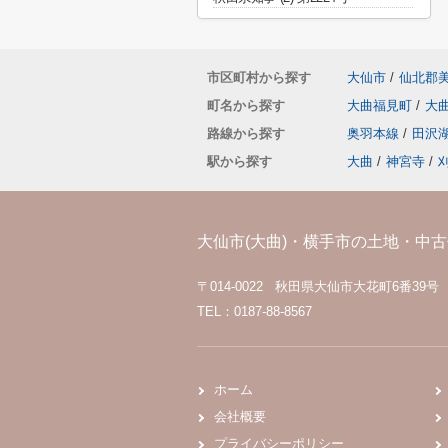
市区町村から探す
大仙市
/
仙北郡
町名から探す
大曲福見町
/
大
路線から探す
奥羽本線
/
田沢
駅から探す
大曲
/
神宮寺
/
大仙市(大曲)・横手市の土地・中古住
〒014-0022 秋田県大仙市大花町6番39号
TEL：0187-88-8567
ホーム
会社概要
プライバシーポリシー