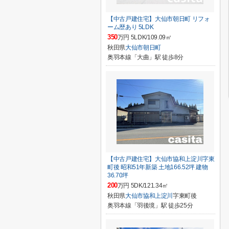
【中古戸建住宅】大仙市朝日町 リフォ
ーム歴あり 5LDK
350
万円 5LDK/109.09㎡
秋田県
大仙市
朝日町
奥羽本線「大曲」駅 徒歩8分
【中古戸建住宅】大仙市協和上淀川字東
町後 昭和51年新築 土地166.52坪 建物
36.70坪
200
万円 5DK/121.34㎡
秋田県
大仙市
協和上淀川
字東町後
奥羽本線「羽後境」駅 徒歩25分