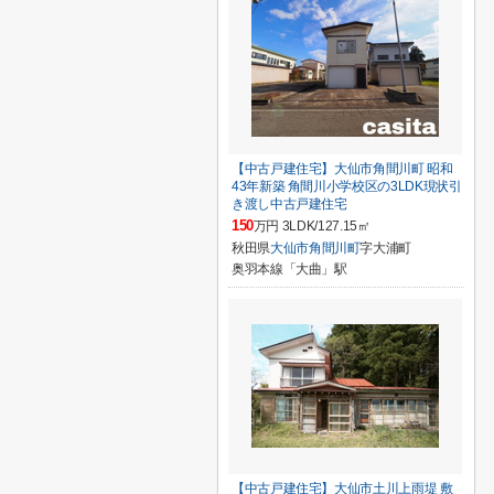
【中古戸建住宅】大仙市角間川町 昭和
43年新築 角間川小学校区の3LDK現状引
き渡し中古戸建住宅
150
万円 3LDK/127.15㎡
秋田県
大仙市
角間川町
字大浦町
奥羽本線「大曲」駅
【中古戸建住宅】大仙市土川上雨堤 敷