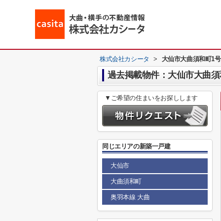
株式会社カシータ
>
大仙市大曲須和町1号
過去掲載物件：大仙市大曲須和
▼ご希望の住まいをお探しします
同じエリアの新築一戸建
大仙市
大曲須和町
奥羽本線 大曲