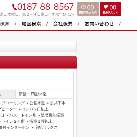
00
00
休日:水曜日、第２・４日曜日、年末年始ほか
造
新築一戸建/木造
フローリング
公営水道
公共下水
グヒーター
コンロ２口以上
３口
バス・トイレ別
追焚機能浴室
トイレ２ヶ所
浴室１坪以上
ニタ付インターホン
宅配ボックス