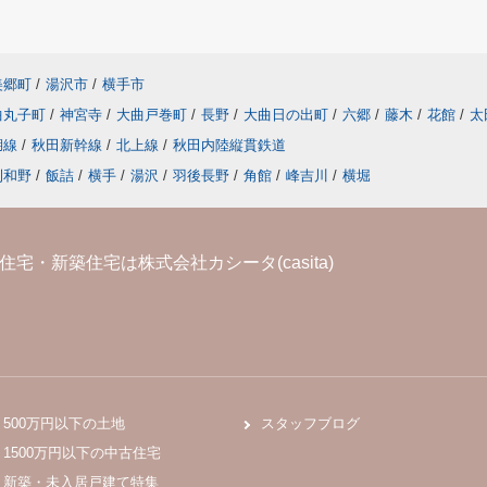
美郷町
/
湯沢市
/
横手市
曲丸子町
/
神宮寺
/
大曲戸巻町
/
長野
/
大曲日の出町
/
六郷
/
藤木
/
花館
/
太
湖線
/
秋田新幹線
/
北上線
/
秋田内陸縦貫鉄道
刈和野
/
飯詰
/
横手
/
湯沢
/
羽後長野
/
角館
/
峰吉川
/
横堀
宅・新築住宅は株式会社カシータ(casita)
500万円以下の土地
スタッフブログ
1500万円以下の中古住宅
新築・未入居戸建て特集