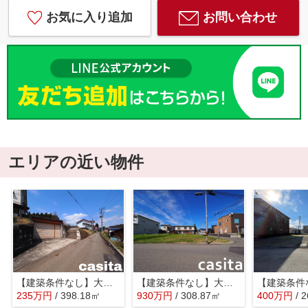
お気に入り追加
お問い合わせ
エリアの近い物件
【建築条件なし】大仙市刈和野上ノ台 見晴らしの良い高台、南東向き住宅用地120.44坪
【建築条件なし】大仙市福田町93.43坪(公簿)区画の整った住宅街の南東角地物件
235
万
円
/ 398.18㎡
930
万
円
/ 308.87㎡
400
万
円
/ 