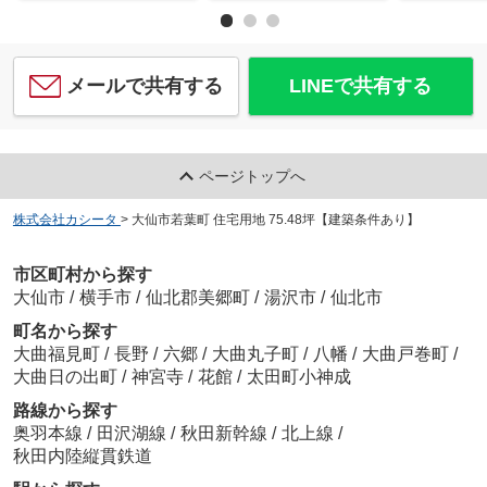
メールで共有する
LINEで共有する
ページトップへ
株式会社カシータ
>
大仙市若葉町 住宅用地 75.48坪【建築条件あり】
市区町村から探す
大仙市
/
横手市
/
仙北郡美郷町
/
湯沢市
/
仙北市
町名から探す
大曲福見町
/
長野
/
六郷
/
大曲丸子町
/
八幡
/
大曲戸巻町
/
大曲日の出町
/
神宮寺
/
花館
/
太田町小神成
路線から探す
奥羽本線
/
田沢湖線
/
秋田新幹線
/
北上線
/
秋田内陸縦貫鉄道