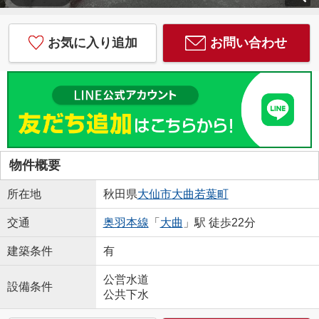
お気に入り追加
お問い合わせ
物件概要
所在地
秋田県
大仙市
大曲若葉町
交通
奥羽本線
「
大曲
」駅 徒歩22分
建築条件
有
公営水道
設備条件
公共下水