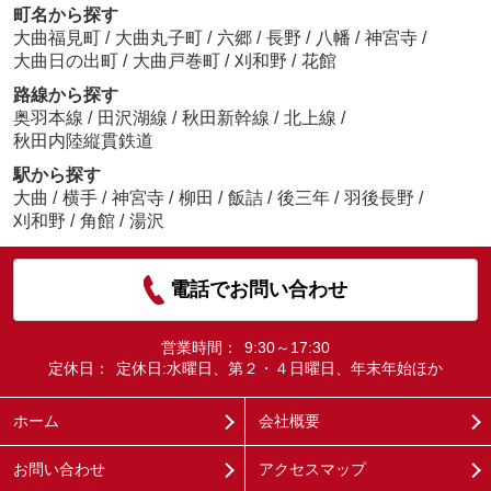
町名から探す
大曲福見町
/
大曲丸子町
/
六郷
/
長野
/
八幡
/
神宮寺
/
大曲日の出町
/
大曲戸巻町
/
刈和野
/
花館
路線から探す
奥羽本線
/
田沢湖線
/
秋田新幹線
/
北上線
/
秋田内陸縦貫鉄道
駅から探す
大曲
/
横手
/
神宮寺
/
柳田
/
飯詰
/
後三年
/
羽後長野
/
刈和野
/
角館
/
湯沢
電話でお問い合わせ
営業時間：
9:30～17:30
定休日：
定休日:水曜日、第２・４日曜日、年末年始ほか
ホーム
会社概要
お問い合わせ
アクセスマップ