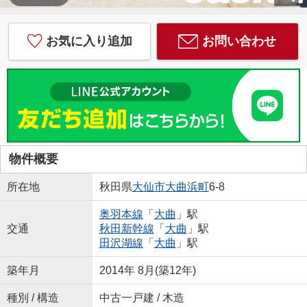
お気に入り追加
お問い合わせ
物件概要
所在地
秋田県
大仙市
大曲浜町
6-8
奥羽本線
「
大曲
」駅
交通
秋田新幹線
「
大曲
」駅
田沢湖線
「
大曲
」駅
築年月
2014年 8月(築12年)
種別 / 構造
中古一戸建 / 木造