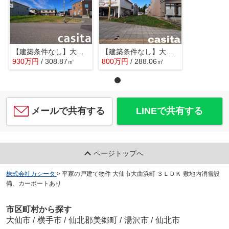
【建築条件なし】大仙市福田町93.43坪(公簿)区画の整った住宅街の南東角地物件
【建築条件なし】大仙市大曲須和町 南北両面道路の土地物件
930
万
円
/ 308.87㎡
800
万
円
/ 288.06㎡
メールで共有する
LINEで共有する
ページトップへ
株式会社カシータ
>
平家の戸建て物件 大仙市大曲浜町 ３ＬＤＫ 敷地内消雪設
備、カーポートあり
市区町村から探す
大仙市
/
横手市
/
仙北郡美郷町
/
湯沢市
/
仙北市