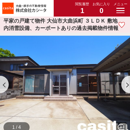
閲覧履歴
お気に入り
メニュー
1
0
平家の戸建て物件 大仙市大曲浜町 ３ＬＤＫ 敷地
内消雪設備、カーポートありの過去掲載物件情報
1 / 4