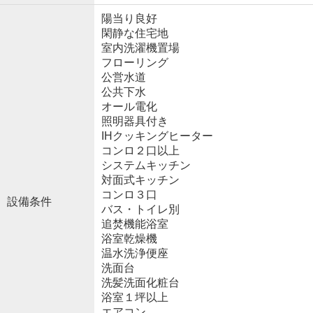
陽当り良好
閑静な住宅地
室内洗濯機置場
フローリング
公営水道
公共下水
オール電化
照明器具付き
IHクッキングヒーター
コンロ２口以上
システムキッチン
対面式キッチン
コンロ３口
設備条件
バス・トイレ別
追焚機能浴室
浴室乾燥機
温水洗浄便座
洗面台
洗髪洗面化粧台
浴室１坪以上
エアコン