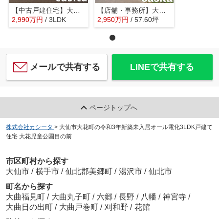
【中古戸建住宅】大仙市大曲田町 令和4年新築 大曲小学校区の3LDK戸建住宅カーポート・物置あり
【店舗・事務所】大仙市内小友 大曲IC近くの旧ファミリーマート店舗 土地、建物 現状渡し
2,990
万
円
/ 3LDK
2,950
万
円
/ 57.60坪
メールで共有する
LINEで共有する
ページトップへ
株式会社カシータ
>
大仙市大花町の令和3年新築未入居オール電化3LDK戸建て
住宅 大花児童公園目の前
市区町村から探す
大仙市
/
横手市
/
仙北郡美郷町
/
湯沢市
/
仙北市
町名から探す
大曲福見町
/
大曲丸子町
/
六郷
/
長野
/
八幡
/
神宮寺
/
大曲日の出町
/
大曲戸巻町
/
刈和野
/
花館