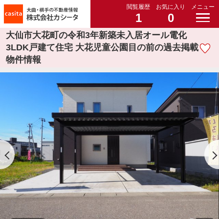
閲覧履歴
お気に入り
メニュー
1
0
大仙市大花町の令和3年新築未入居オール電化
3LDK戸建て住宅 大花児童公園目の前の過去掲載
物件情報