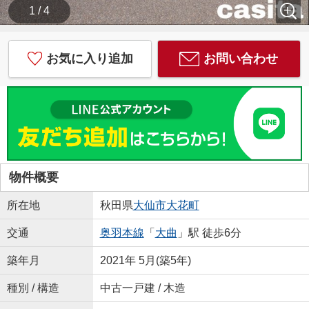
1 / 4
お気に入り追加
お問い合わせ
物件概要
所在地
秋田県
大仙市
大花町
交通
奥羽本線
「
大曲
」駅 徒歩6分
築年月
2021年 5月(築5年)
種別 / 構造
中古一戸建 / 木造