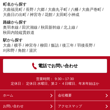
町名から探す
大曲福見町
/
長野
/
六郷
/
大曲丸子町
/
八幡
/
大曲戸巻町
/
大曲日の出町
/
神宮寺
/
花館
/
太田町小神成
路線から探す
奥羽本線
/
田沢湖線
/
秋田新幹線
/
北上線
/
秋田内陸縦貫鉄道
駅から探す
大曲
/
横手
/
神宮寺
/
柳田
/
飯詰
/
後三年
/
羽後長野
/
刈和野
/
角館
/
湯沢
電話でお問い合わせ
営業時間：
9:30～17:30
定休日：
定休日:水曜日、第２・４日曜日、年末年始ほか
ホーム
会社概要
お問い合わせ
アクセスマップ