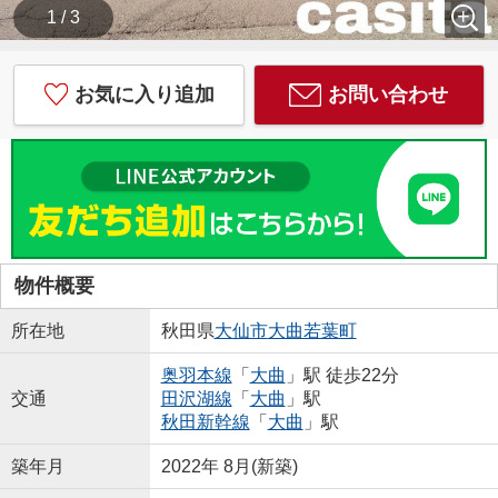
1 / 3
お気に入り追加
お問い合わせ
物件概要
所在地
秋田県
大仙市
大曲若葉町
奥羽本線
「
大曲
」駅 徒歩22分
交通
田沢湖線
「
大曲
」駅
秋田新幹線
「
大曲
」駅
築年月
2022年 8月(新築)