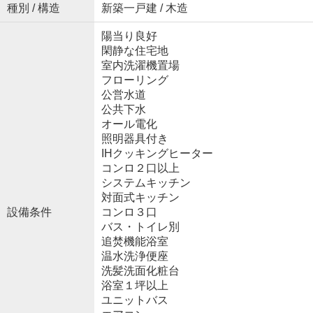
種別 / 構造
新築一戸建 / 木造
陽当り良好
閑静な住宅地
室内洗濯機置場
フローリング
公営水道
公共下水
オール電化
照明器具付き
IHクッキングヒーター
コンロ２口以上
システムキッチン
対面式キッチン
設備条件
コンロ３口
バス・トイレ別
追焚機能浴室
温水洗浄便座
洗髪洗面化粧台
浴室１坪以上
ユニットバス