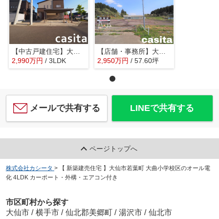
【中古戸建住宅】大仙市大曲田町 令和4年新築 大曲小学校区の3LDK戸建住宅カーポート・物置あり
【店舗・事務所】大仙市内小友 大曲IC近くの旧ファミリーマート店舗 土地、建物 現状渡し
2,990
万
円
/ 3LDK
2,950
万
円
/ 57.60坪
メールで共有する
LINEで共有する
ページトップへ
株式会社カシータ
>
【 新築建売住宅 】大仙市若葉町 大曲小学校区のオール電
化 4LDK カーポート・外構・エアコン付き
市区町村から探す
大仙市
/
横手市
/
仙北郡美郷町
/
湯沢市
/
仙北市