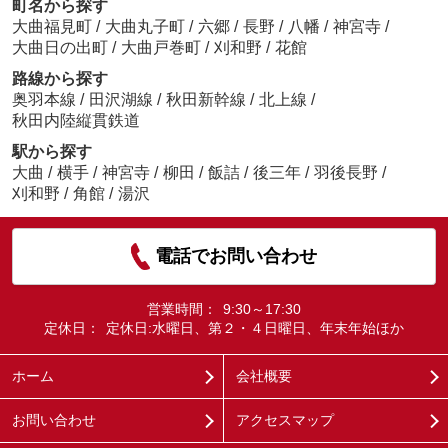
町名から探す
大曲福見町
/
大曲丸子町
/
六郷
/
長野
/
八幡
/
神宮寺
/
大曲日の出町
/
大曲戸巻町
/
刈和野
/
花館
路線から探す
奥羽本線
/
田沢湖線
/
秋田新幹線
/
北上線
/
秋田内陸縦貫鉄道
駅から探す
大曲
/
横手
/
神宮寺
/
柳田
/
飯詰
/
後三年
/
羽後長野
/
刈和野
/
角館
/
湯沢
電話でお問い合わせ
営業時間：
9:30～17:30
定休日：
定休日:水曜日、第２・４日曜日、年末年始ほか
ホーム
会社概要
お問い合わせ
アクセスマップ