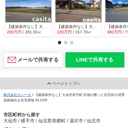
【建築条件なし】大仙市花館中台 85.16坪 土地物件・事業用地・住宅用地
【建築条件なし】大仙市大曲福見町 解体更地渡しの南向き角地物件 東側道路は消雪道路47.73坪
200
万
円
/ 281.55㎡
220
万
円
/ 157.79㎡
380
万
円
/ 
メールで共有する
LINEで共有する
ページトップへ
株式会社カシータ
>
【建築条件なし】大仙市若竹町 区画の整った住宅街の消雪
道路南向き住宅用地 56.53坪
市区町村から探す
大仙市
/
横手市
/
仙北郡美郷町
/
湯沢市
/
仙北市