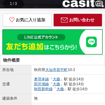
1 / 3
お気に入り追加
お問い合わせ
物件概要
所在地
秋田県
大仙市
若竹町
10-2
奥羽本線
「
大曲
」駅 徒歩14分
交通
田沢湖線
「
大曲
」駅 徒歩14分
秋田新幹線
「
大曲
」駅 徒歩14分
建築条件
無