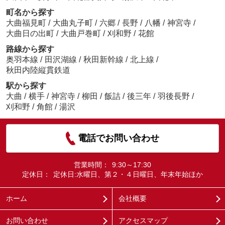
町名から探す
大曲福見町
/
大曲丸子町
/
六郷
/
長野
/
八幡
/
神宮寺
/
大曲日の出町
/
大曲戸巻町
/
刈和野
/
花館
路線から探す
奥羽本線
/
田沢湖線
/
秋田新幹線
/
北上線
/
秋田内陸縦貫鉄道
駅から探す
大曲
/
横手
/
神宮寺
/
柳田
/
飯詰
/
後三年
/
羽後長野
/
刈和野
/
角館
/
湯沢
電話でお問い合わせ
営業時間：
9:30～17:30
定休日：
定休日:水曜日、第２・４日曜日、年末年始ほか
ホーム
会社概要
お問い合わせ
アクセスマップ