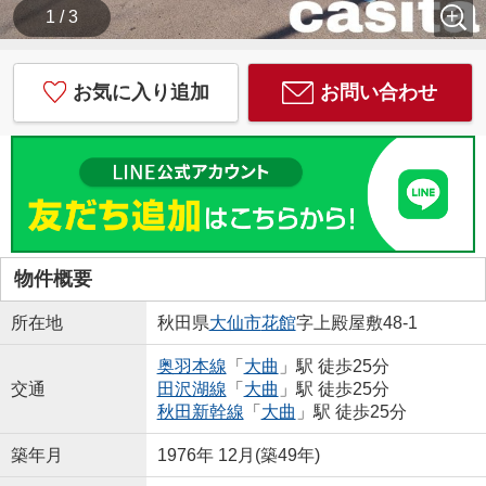
1 / 3
お気に入り追加
お問い合わせ
物件概要
所在地
秋田県
大仙市
花館
字上殿屋敷48-1
奥羽本線
「
大曲
」駅 徒歩25分
交通
田沢湖線
「
大曲
」駅 徒歩25分
秋田新幹線
「
大曲
」駅 徒歩25分
築年月
1976年 12月(築49年)