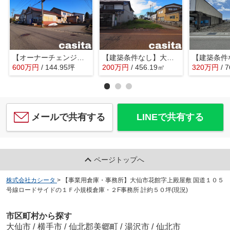
【オーナーチェンジ・賃貸倉庫】大仙市大曲福見町 敷地面積194.66坪・木造倉庫144.95坪 現在賃貸中
【建築条件なし】大仙市角間川町 ２方向道路の角地物件 東側道路は消雪道路の137.99坪 住宅用地
600
万
円
/ 144.95坪
200
万
円
/ 456.19㎡
320
万
円
/ 
メールで共有する
LINEで共有する
ページトップへ
株式会社カシータ
>
【事業用倉庫・事務所】大仙市花館字上殿屋敷 国道１０５
号線ロードサイドの１Ｆ小規模倉庫・２F事務所 計約５０坪(現況)
市区町村から探す
大仙市
/
横手市
/
仙北郡美郷町
/
湯沢市
/
仙北市