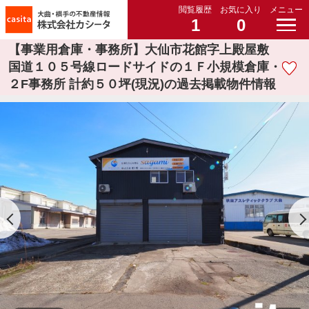
閲覧履歴
お気に入り
メニュー
1
0
【事業用倉庫・事務所】大仙市花館字上殿屋敷
国道１０５号線ロードサイドの１Ｆ小規模倉庫・
２F事務所 計約５０坪(現況)の過去掲載物件情報