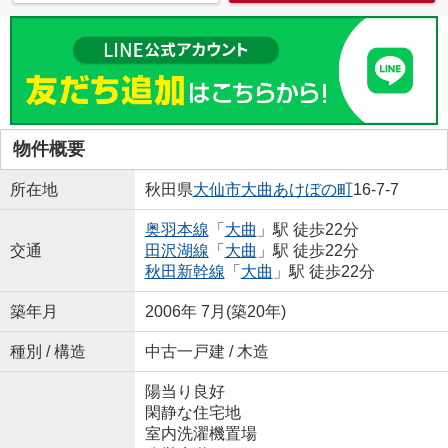
物件概要
所在地
秋田県
大仙市
大曲あけぼの町
16-7-7
奥羽本線
「
大曲
」駅 徒歩22分
交通
田沢湖線
「
大曲
」駅 徒歩22分
秋田新幹線
「
大曲
」駅 徒歩22分
築年月
2006年 7月(築20年)
種別 / 構造
中古一戸建 / 木造
陽当り良好
閑静な住宅地
室内洗濯機置場