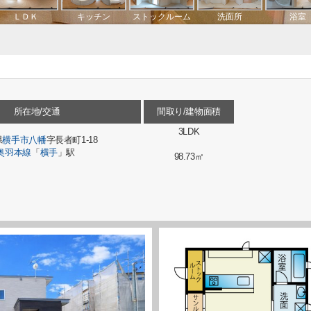
所在地/交通
間取り/建物面積
3LDK
県
横手市
八幡
字長者町1-18
奥羽本線
「
横手
」駅
98.73㎡