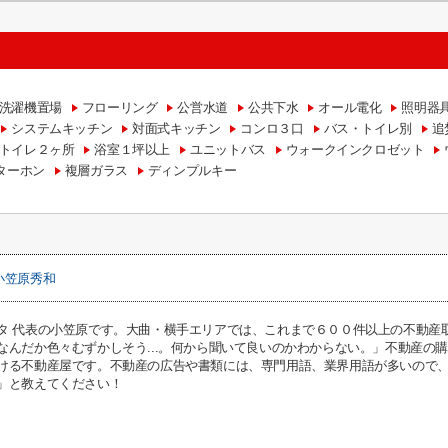
洗濯機置場
フローリング
公営水道
公共下水
オール電化
照明器
システムキッチン
対面式キッチン
コンロ３口
バス・トイレ別
追
トイレ２ヶ所
浴室１坪以上
ユニットバス
ウォークインクロゼット
ターホン
複層ガラス
ディンプルキー
小笠原秀和
タ 代表の小笠原です。大曲・横手エリアでは、これまで６００件以上の不動産
なんだか色々むずかしそう...。何から聞いて良いのかわからない。」不動産の
ける不動産屋です。不動産の広告や書類には、専門用語、業界用語が多いので
」と教えてください！