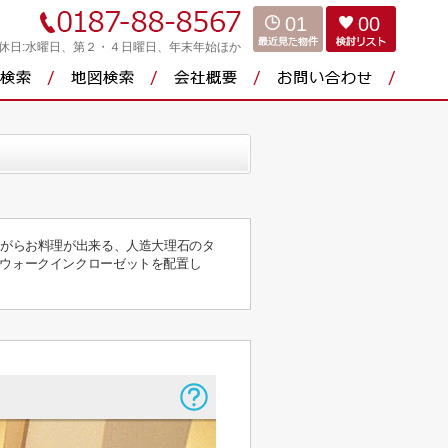
01
00
休日:水曜日、第２・４日曜日、年末年始ほか
ながらお料理が出来る、人造大理石のタ
＋ウォークインクローゼットを配置し