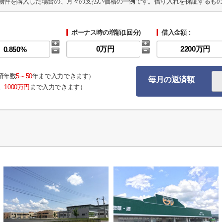
物件を購入した場合の、月々の支払い価格の一例です。借り入れを保証するも
ボーナス時の増額(1回分)
借入金額：
済年数
5～50
年まで入力できます）
毎月の返済額
。
1000万円
まで入力できます）