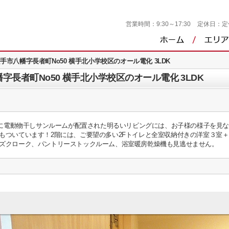
営業時間：
9:30～17:30
定休日：
定
手市八幡字長者町No50 横手北小学校区のオール電化 3LDK
字長者町No50 横手北小学校区のオール電化 3LDK
南東に電動物干しサンルームが配置された明るいリビングには、お子様の様子を見
もついています！2階には、ご要望の多い2Fトイレと全室収納付きの洋室３室
ズクローク、パントリーストックルーム、浴室暖房乾燥機も見逃せません。