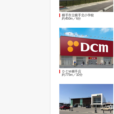
横手市立横手北小学校
約450m／6分
ＤＣＭ横手店
約775m／10分