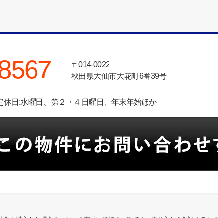
-8567
〒014-0022
秋田県大仙市大花町6番39号
定休日:定休日:水曜日、第２・４日曜日、年末年始ほか