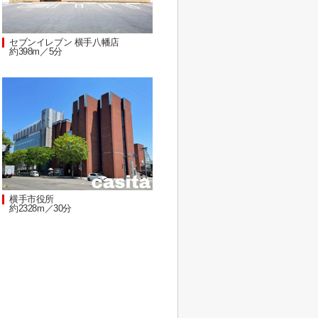
セブンイレブン 横手八幡店
約398m／5分
横手市役所
約2328m／30分