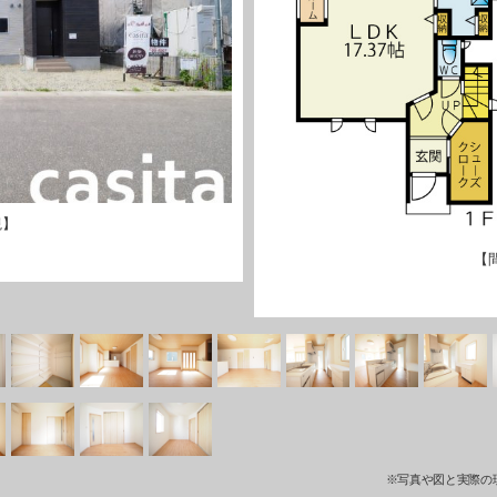
観】
【
※写真や図と実際の