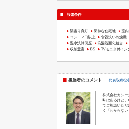
設備条件
陽当り良好
閑静な住宅地
室内
コンロ２口以上
食器洗い乾燥機
温水洗浄便座
洗髪洗面化粧台
収納豊富
BS
TVモニタ付イン
担当者のコメント
代表取締役
株式会社カシー
味はあるけど、
てご相談いただ
く「わからない