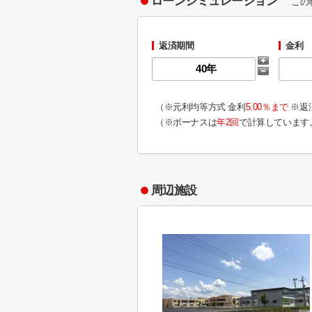
ローンシミュレーション
この
返済期間
金利
（※元利均等方式 金利
5.00％まで
※返
（※ボーナスは
年2回
で計算しています
周辺施設