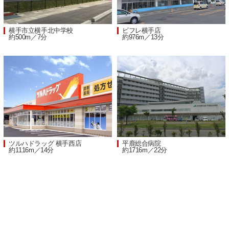
横手市立横手北中学校
ビフレ横手店
約500m／7分
約976m／13分
ツルハドラッグ 横手西店
平鹿総合病院
約1116m／14分
約1716m／22分