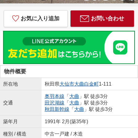
お気に入り追加
お問い合わせ
物件概要
所在地
秋田県
大仙市
大曲白金町
1-111
奥羽本線
「
大曲
」駅 徒歩3分
交通
田沢湖線
「
大曲
」駅 徒歩3分
秋田新幹線
「
大曲
」駅 徒歩3分
築年月
1991年 2月(築35年)
種別 / 構造
中古一戸建 / 木造