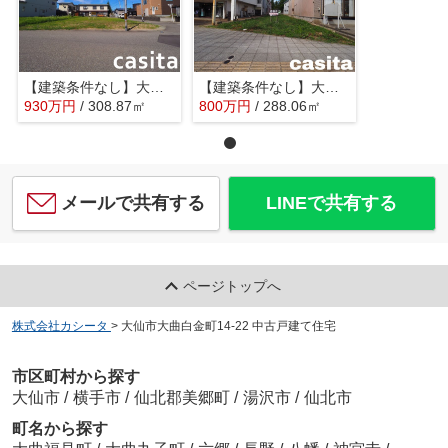
【建築条件なし】大仙市福田町93.43坪(公簿)区画の整った住宅街の南東角地物件
【建築条件なし】大仙市大曲須和町 南北両面道路の土地物件
930
万
円
/ 308.87㎡
800
万
円
/ 288.06㎡
メールで共有する
LINEで共有する
ページトップへ
株式会社カシータ
>
大仙市大曲白金町14-22 中古戸建て住宅
市区町村から探す
大仙市
/
横手市
/
仙北郡美郷町
/
湯沢市
/
仙北市
町名から探す