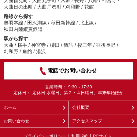
大曲福見町
/
大曲丸子町
/
六郷
/
長野
/
八幡
/
神宮寺
/
大曲日の出町
/
大曲戸巻町
/
刈和野
/
花館
路線から探す
奥羽本線
/
田沢湖線
/
秋田新幹線
/
北上線
/
秋田内陸縦貫鉄道
駅から探す
大曲
/
横手
/
神宮寺
/
柳田
/
飯詰
/
後三年
/
羽後長野
/
刈和野
/
角館
/
湯沢
電話でお問い合わせ
営業時間：
9:30～17:30
定休日：
定休日:水曜日、第２・４日曜日、年末年始ほか
ホーム
会社概要
お問い合わせ
アクセスマップ
プライバシーポリシー
利用規約
PCサイト