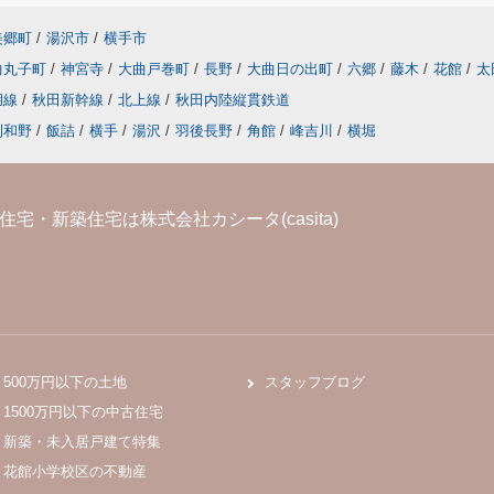
美郷町
/
湯沢市
/
横手市
曲丸子町
/
神宮寺
/
大曲戸巻町
/
長野
/
大曲日の出町
/
六郷
/
藤木
/
花館
/
太
湖線
/
秋田新幹線
/
北上線
/
秋田内陸縦貫鉄道
刈和野
/
飯詰
/
横手
/
湯沢
/
羽後長野
/
角館
/
峰吉川
/
横堀
宅・新築住宅は株式会社カシータ(casita)
500万円以下の土地
スタッフブログ
1500万円以下の中古住宅
新築・未入居戸建て特集
花館小学校区の不動産