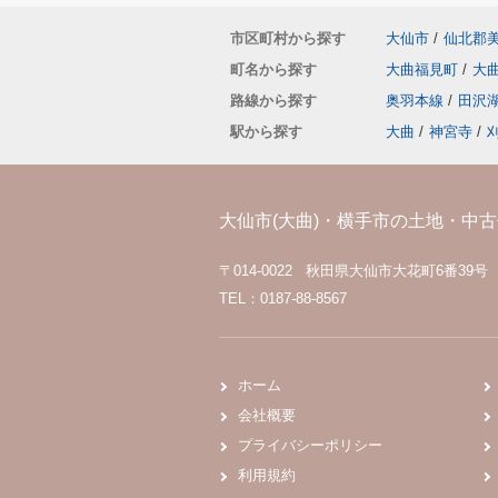
市区町村から探す
大仙市
/
仙北郡
町名から探す
大曲福見町
/
大
路線から探す
奥羽本線
/
田沢
駅から探す
大曲
/
神宮寺
/
大仙市(大曲)・横手市の土地・中古住
〒014-0022 秋田県大仙市大花町6番39号
TEL：0187-88-8567
ホーム
会社概要
プライバシーポリシー
利用規約