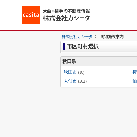
株式会社カシータ
>
周辺施設案内
市区町村選択
秋田県
秋田市
横
(10)
大仙市
仙
(261)