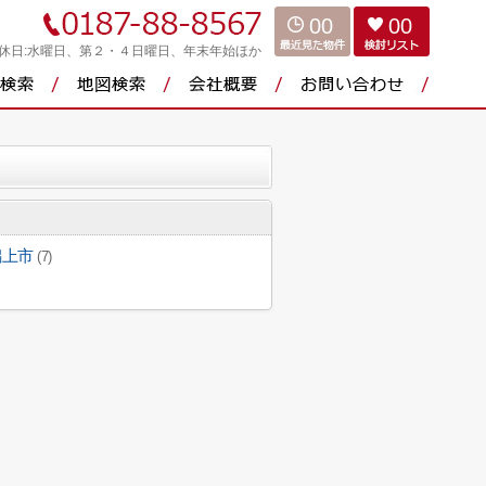
00
00
休日:水曜日、第２・４日曜日、年末年始ほか
潟上市
(7)