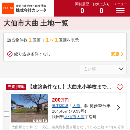
閲覧履歴
お気に入り
メニュー
0
0
大仙市大曲 土地一覧
1
1～1
該当物件数
区画
区画を表示
変更
絞り込み条件：
なし
【建築条件なし】大曲東小学校まで約800m 南向き間口16.2m約80坪の住宅用地 大仙市大曲荒町
売買 | 売地
200
万
円
奥羽本線
「
大曲
」駅 徒歩38分車8分
264.46㎡(79.99坪)
秋田県
大仙市
大曲
字荒町
大曲駅まで車8分、現在、農業資材置き場となっている土地163坪を分筆