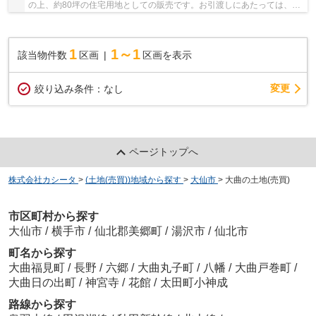
の上、約80坪の住宅用地としての販売です。お引渡しにあたっては、農
業資材の撤去と樹木の伐採を行う予定です。田...
1
1～1
該当物件数
区画
区画を表示
変更
絞り込み条件：
なし
ページトップへ
株式会社カシータ
>
(土地(売買))地域から探す
>
大仙市
>
大曲の土地(売買)
市区町村から探す
大仙市
/
横手市
/
仙北郡美郷町
/
湯沢市
/
仙北市
町名から探す
大曲福見町
/
長野
/
六郷
/
大曲丸子町
/
八幡
/
大曲戸巻町
/
大曲日の出町
/
神宮寺
/
花館
/
太田町小神成
路線から探す