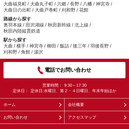
大曲福見町
/
大曲丸子町
/
六郷
/
長野
/
八幡
/
神宮寺
/
大曲日の出町
/
大曲戸巻町
/
刈和野
/
花館
路線から探す
奥羽本線
/
田沢湖線
/
秋田新幹線
/
北上線
/
秋田内陸縦貫鉄道
駅から探す
大曲
/
横手
/
神宮寺
/
柳田
/
飯詰
/
後三年
/
羽後長野
/
刈和野
/
角館
/
湯沢
電話でお問い合わせ
営業時間：
9:30～17:30
定休日：
定休日:水曜日、第２・４日曜日、年末年始ほか
ホーム
会社概要
お問い合わせ
アクセスマップ