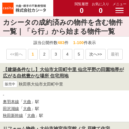
閲覧履歴
お気に入り
メニュー
0
0
カシータの成約済みの物件を含む物件
一覧｜「ら行」から始まる物件一覧
該当公開件数
483
件
1-100
件表示
<<前へ
1
2
3
4
5
次へ>>
最初
【建築条件なし】大仙市太田町中里 仙北平野の田園地帯が
広がる自然豊かな場所 住宅用地
秋田県大仙市太田町中里
販売中
-
奥羽本線
「
大曲
」駅
田沢湖線
「
大曲
」駅
秋田新幹線
「
大曲
」駅
リフォーム物件・大仙市神宮寺字館ノ北 戸建て住宅