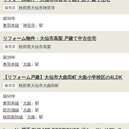
秋田県大仙市神宮寺
販売済
築38年
奥羽本線
「
神宮寺
」駅
リフォーム物件・大仙市高梨 戸建て中古住宅
秋田県大仙市高梨
販売済
築39年
奥羽本線
「
大曲
」駅
【リフォーム戸建】大仙市大曲田町 大曲小学校区の4LDK
秋田県大仙市大曲田町
販売済
築50年
奥羽本線
「
大曲
」駅
田沢湖線
「
大曲
」駅
秋田新幹線
「
大曲
」駅