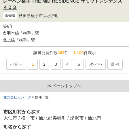
レーベン横手 THE MID RESIDENCE ザミッドレジデンス
４０３
秋田県横手市大水戸町
販売済
築6年
奥羽本線
「
横手
」駅
北上線
「
横手
」駅
該当公開件数
483
件
1-100
件表示
<<前へ
1
2
3
4
5
次へ>>
最初
ページトップへ
株式会社カシータ
>
物件一覧
市区町村から探す
大仙市
/
横手市
/
仙北郡美郷町
/
湯沢市
/
仙北市
町名から探す