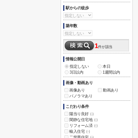
駅からの徒歩
築年数
1
件が該当
情報公開日
指定しない
本日
3日以内
1週間以内
画像・動画あり
画像あり
動画あり
パノラマあり
こだわり条件
陽当り良好
(-)
閑静な住宅地
(-)
リフォーム済
(-)
輸入住宅
(-)
二世帯住宅
(-)