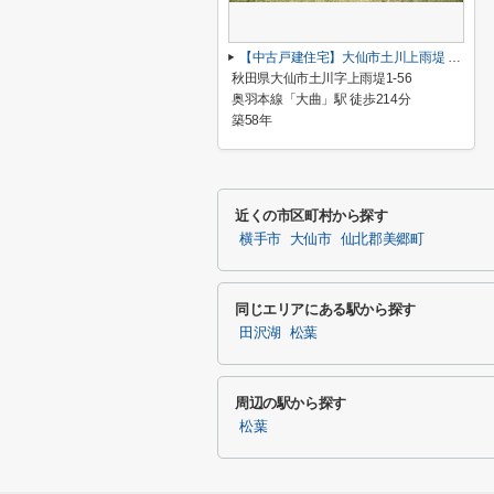
【中古戸建住宅】大仙市土川上雨堤 敷地面積239.65坪(公簿) 現状渡しの中古戸建住宅
秋田県大仙市土川字上雨堤1-56
奥羽本線「大曲」駅 徒歩214分
築58年
近くの市区町村から探す
横手市
大仙市
仙北郡美郷町
同じエリアにある駅から探す
田沢湖
松葉
周辺の駅から探す
松葉