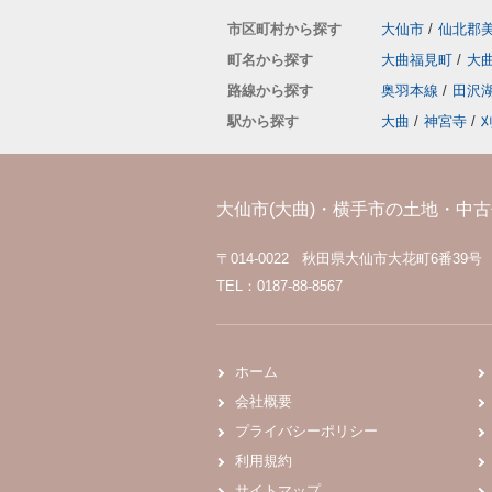
市区町村から探す
大仙市
/
仙北郡
町名から探す
大曲福見町
/
大
路線から探す
奥羽本線
/
田沢
駅から探す
大曲
/
神宮寺
/
大仙市(大曲)・横手市の土地・中古住
〒014-0022 秋田県大仙市大花町6番39号
TEL：0187-88-8567
ホーム
会社概要
プライバシーポリシー
利用規約
サイトマップ