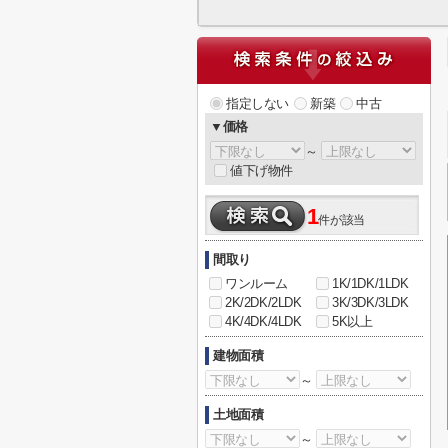
指定しない
新築
中古
▼価格
～
値下げ物件
1
件が該当
間取り
ワンルーム
1K/1DK/1LDK
2K/2DK/2LDK
3K/3DK/3LDK
4K/4DK/4LDK
5K以上
建物面積
～
土地面積
～