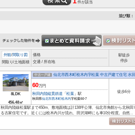
1
件が該当
並び順：
外観
/
間取り図
価格
駅徒歩
停歩
交通 / 所在地
間取り/土地面積
仙北市西木町桧木内字松葉 中古戸建て住宅 水
中古一戸建
60
万円
徒歩6分
秋田内陸縦貫鉄道
「
松葉
」駅
8LDK
秋田県
仙北市
西木町桧木内
字松葉60-7
456.48㎡
秋田内陸線松葉駅まで450m、敷地面積は計138坪公簿、仙北市角館から北秋田
る古家住宅です。近くには桧木内川が流れ、田沢湖畔にも車10分程度。自然...