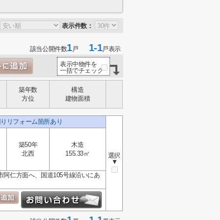
表示件数：
1
1-1
該当公開件数
戸
戸表示
表示中物件を
一括でチェック
築年数
構造
方位
建物面積
回りリフォーム箇所あり
築50年
木造
北西
155.33㎡
選択
▼
市阿仁方面へ、国道105号線沿いにあ