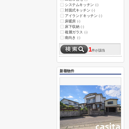
システムキッチン
(-)
対面式キッチン
(-)
アイランドキッチン
(-)
床暖房
(-)
床下収納
(-)
複層ガラス
(-)
南向き
(-)
1
件が該当
新着物件