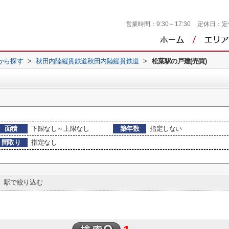
営業時間：
9:30～17:30
定休日：
定
駅から探す
>
秋田内陸縦貫鉄道秋田内陸縦貫鉄道
>
松葉駅の戸建(売買)
面積
下限なし～上限なし
築年数
指定しない
間取り
指定なし
駅で絞り込む