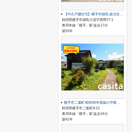
【中古戸建住宅】横手市婦気 築古住宅 こちらの物件＋DIY・リフォームはいかがでしょうか 横手南小学校区の5LDK車庫、駐車スペース、庭スペース
秋田県横手市婦気大堤字西野27-1
奥羽本線「横手」駅 徒歩17分
築53年
横手市二葉町 昭和60年新築の平家戸建て住宅 敷地面積は余裕の287坪
秋田県横手市二葉町9-22
奥羽本線「横手」駅 徒歩24分
築41年