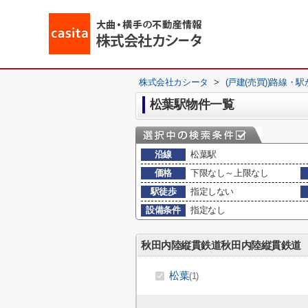
株式会社カシータ
>
(戸建(売買))路線・
松葉駅物件一覧
沿線
松葉駅
価格
下限なし～上限なし
駅徒歩
指定しない
設備条件
指定なし
秋田内陸縦貫鉄道秋田内陸縦貫鉄道
松葉
(1)