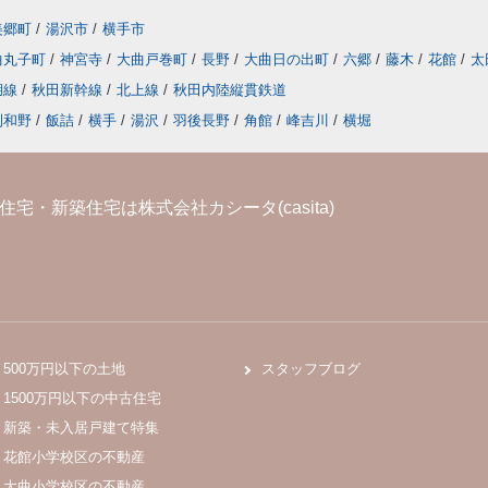
美郷町
/
湯沢市
/
横手市
曲丸子町
/
神宮寺
/
大曲戸巻町
/
長野
/
大曲日の出町
/
六郷
/
藤木
/
花館
/
太
湖線
/
秋田新幹線
/
北上線
/
秋田内陸縦貫鉄道
刈和野
/
飯詰
/
横手
/
湯沢
/
羽後長野
/
角館
/
峰吉川
/
横堀
宅・新築住宅は株式会社カシータ(casita)
500万円以下の土地
スタッフブログ
1500万円以下の中古住宅
新築・未入居戸建て特集
花館小学校区の不動産
大曲小学校区の不動産