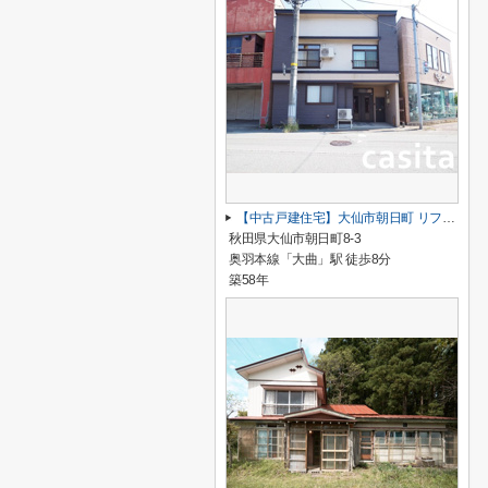
【中古戸建住宅】大仙市朝日町 リフォーム歴あり 5LDK
秋田県大仙市朝日町8-3
奥羽本線「大曲」駅 徒歩8分
築58年