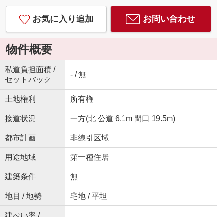
お気に入り追加
お問い合わせ
物件概要
私道負担面積 /
- / 無
セットバック
土地権利
所有権
接道状況
一方(北 公道 6.1m 間口 19.5m)
都市計画
非線引区域
用途地域
第一種住居
建築条件
無
地目 / 地勢
宅地 / 平坦
建ぺい率 /