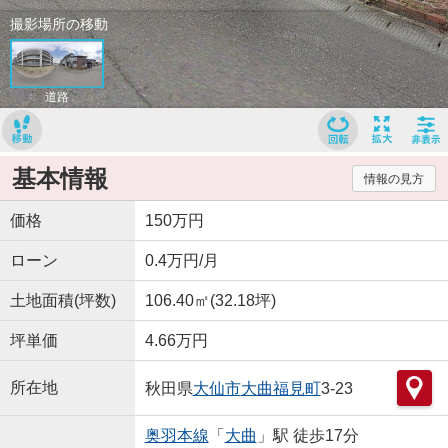
基本情報
情報の見方
価格
150万円
ローン
0.4万円/月
土地面積(坪数)
106.40㎡(32.18坪)
坪単価
4.66万円
所在地
秋田県
大仙市
大曲福見町
3-23
奥羽本線
「
大曲
」駅 徒歩17分