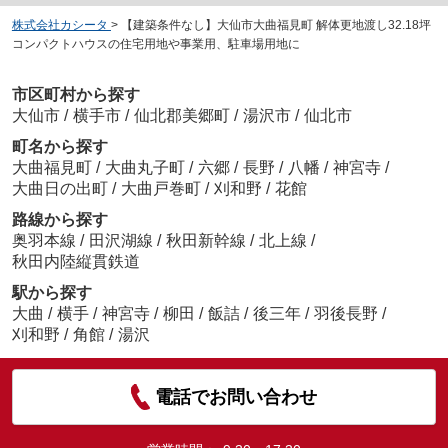
株式会社カシータ
>
【建築条件なし】大仙市大曲福見町 解体更地渡し32.18坪
コンパクトハウスの住宅用地や事業用、駐車場用地に
市区町村から探す
大仙市
/
横手市
/
仙北郡美郷町
/
湯沢市
/
仙北市
町名から探す
大曲福見町
/
大曲丸子町
/
六郷
/
長野
/
八幡
/
神宮寺
/
大曲日の出町
/
大曲戸巻町
/
刈和野
/
花館
路線から探す
奥羽本線
/
田沢湖線
/
秋田新幹線
/
北上線
/
秋田内陸縦貫鉄道
駅から探す
大曲
/
横手
/
神宮寺
/
柳田
/
飯詰
/
後三年
/
羽後長野
/
刈和野
/
角館
/
湯沢
電話でお問い合わせ