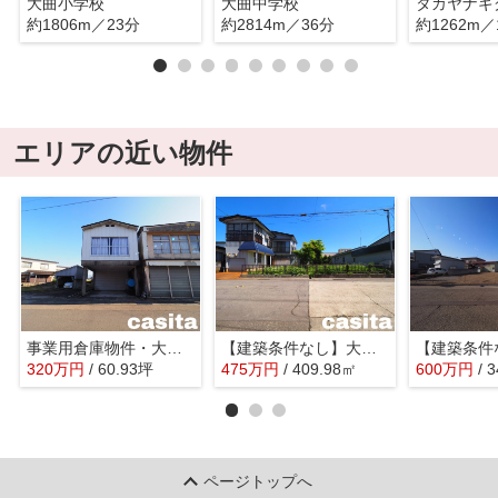
大曲小学校
大曲中学校
約1806m／23分
約2814m／36分
約1262m／
エリアの近い物件
事業用倉庫物件・大仙市長野字柳田 １F約30坪・２F約30坪
【建築条件なし】大仙市大曲戸巻町 １２４坪区画の整った住宅街の南側道路 解体更地渡し
320
万
円
/ 60.93坪
475
万
円
/ 409.98㎡
600
万
円
/ 
ページトップへ