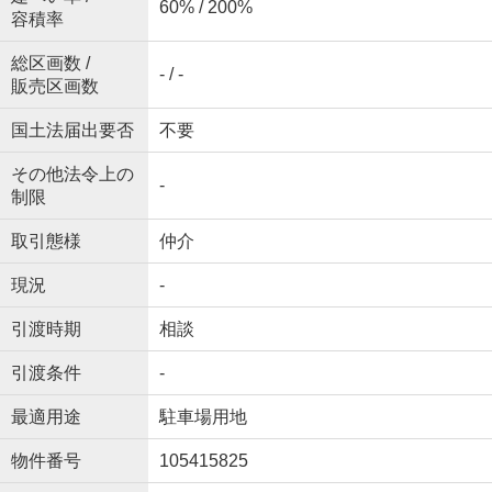
60% / 200%
容積率
総区画数 /
- / -
販売区画数
国土法届出要否
不要
その他法令上の
-
制限
取引態様
仲介
現況
-
引渡時期
相談
引渡条件
-
最適用途
駐車場用地
物件番号
105415825