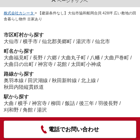
ページトップへ
株式会社カシータ
>
【建築条件なし】大仙市協和船岡合貝 428坪 広い敷地の田
舎暮らし物件 古家あり
市区町村から探す
大仙市
/
横手市
/
仙北郡美郷町
/
湯沢市
/
仙北市
町名から探す
大曲福見町
/
長野
/
六郷
/
大曲丸子町
/
八幡
/
大曲戸巻町
/
大曲日の出町
/
神宮寺
/
花館
/
太田町小神成
路線から探す
奥羽本線
/
田沢湖線
/
秋田新幹線
/
北上線
/
秋田内陸縦貫鉄道
駅から探す
大曲
/
横手
/
神宮寺
/
柳田
/
飯詰
/
後三年
/
羽後長野
/
刈和野
/
角館
/
湯沢
電話でお問い合わせ