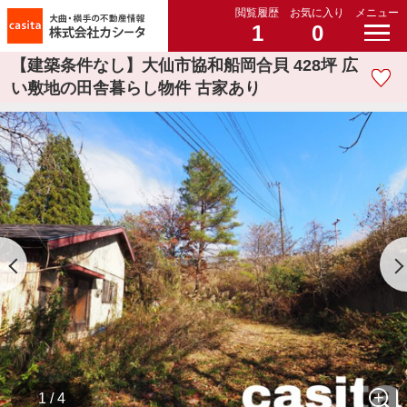
閲覧履歴
お気に入り
メニュー
1
0
【建築条件なし】大仙市協和船岡合貝 428坪 広
い敷地の田舎暮らし物件 古家あり
1 / 4