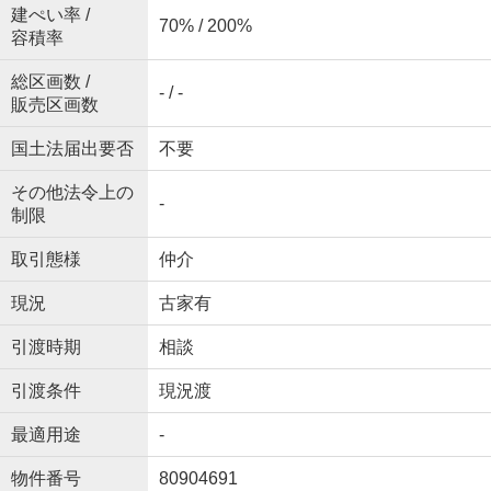
建ぺい率 /
70% / 200%
容積率
総区画数 /
- / -
販売区画数
国土法届出要否
不要
その他法令上の
-
制限
取引態様
仲介
現況
古家有
引渡時期
相談
引渡条件
現況渡
最適用途
-
物件番号
80904691