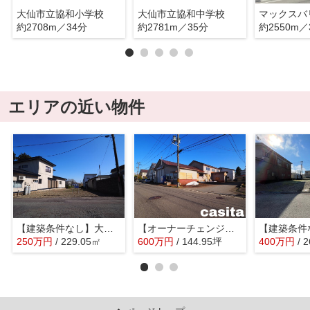
大仙市立協和小学校
大仙市立協和中学校
マックスバ
約2708m／34分
約2781m／35分
約2550m／
エリアの近い物件
【建築条件なし】大仙市大曲丸子町の住宅用地 69.28坪・250万円
【オーナーチェンジ・賃貸倉庫】大仙市大曲福見町 敷地面積194.66坪・木造倉庫144.95坪 現在賃貸中
250
万
円
/ 229.05㎡
600
万
円
/ 144.95坪
400
万
円
/ 