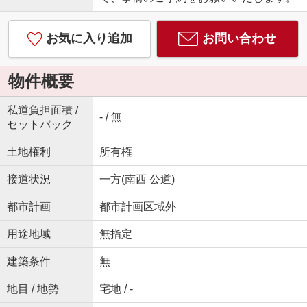
お気に入り追加
お問い合わせ
物件概要
私道負担面積 /
- / 無
セットバック
土地権利
所有権
接道状況
一方(南西 公道)
都市計画
都市計画区域外
用途地域
無指定
建築条件
無
地目 / 地勢
宅地 / -