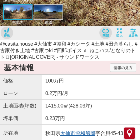
@casita.house
#大仙市
#協和
#カシータ
#土地
#田舎暮らし
#
古家付き土地
#古家つki
#四郎ボイス
♬ ねこバス/となりのト
トロ[ORIGINAL COVER] - サウンドワークス
基本情報
情報の見方
価格
100万円
ローン
0.2万円/月
土地面積(坪数)
1415.00㎡(428.03坪)
坪単価
0.23万円
所在地
秋田県
大仙市
協和船岡
字合貝45-43