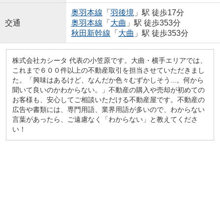
奥羽本線
「
羽後境
」駅 徒歩17分
交通
奥羽本線
「
大曲
」駅 徒歩353分
秋田新幹線
「
大曲
」駅 徒歩353分
株式会社カシータ 代表の小笠原です。大曲・横手エリアでは、
これまで６００件以上の不動産取引を担当させていただきまし
た。「興味はあるけど、なんだか色々むずかしそう...。何から
聞いて良いのかわからない。」不動産の購入や売却が初めての
お客様も、安心してご相談いただける不動産屋です。不動産の
広告や書類には、専門用語、業界用語が多いので、わからない
言葉があったら、ご遠慮なく「わからない」と教えてくださ
い！