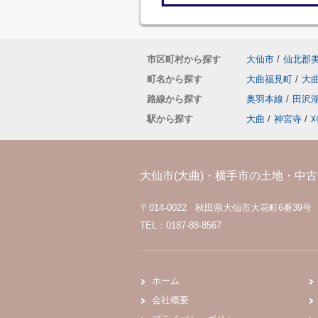
市区町村から探す
大仙市
/
仙北郡
町名から探す
大曲福見町
/
大
路線から探す
奥羽本線
/
田沢
駅から探す
大曲
/
神宮寺
/
大仙市(大曲)・横手市の土地・中古住
〒014-0022 秋田県大仙市大花町6番39号
TEL：0187-88-8567
ホーム
会社概要