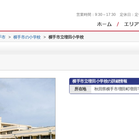
営業時間：
9:30～17:30
定休日：
定
手市
>
横手市の小学校
>
横手市立増田小学校
横手市立増田小学校の詳細情報
所在地
秋田県横手市増田町増田