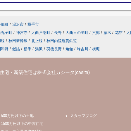
美郷町
/
湯沢市
/
横手市
曲丸子町
/
神宮寺
/
大曲戸巻町
/
長野
/
大曲日の出町
/
六郷
/
藤木
/
花館
/
太
湖線
/
秋田新幹線
/
北上線
/
秋田内陸縦貫鉄道
刈和野
/
飯詰
/
横手
/
湯沢
/
羽後長野
/
角館
/
峰吉川
/
横堀
宅・新築住宅は株式会社カシータ(casita)
500万円以下の土地
スタッフブログ
1500万円以下の中古住宅