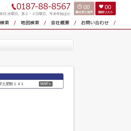
00
00
休日:水曜日、第２・４日曜日、年末年始ほか
字土肥館１４１
MAP
▼