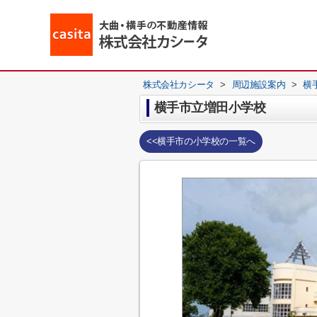
株式会社カシータ
>
周辺施設案内
>
横
横手市立増田小学校
<<横手市の小学校の一覧へ