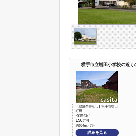
横手市立増田小学校の近く
【建築条件なし】横手市増田
町田…
-/230.42㎡
150
万円
約534m／7分
詳細を見る