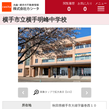
閲覧履歴
お気に入り
メニュー
0
0
横手市立横手明峰中学校
前
次
画像タップで拡大表示【
1
/1】
所在地
秋田県横手市大雄字藤巻西１０