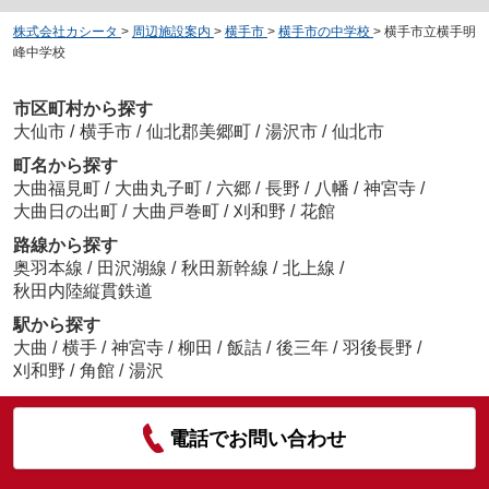
株式会社カシータ
>
周辺施設案内
>
横手市
>
横手市の中学校
>
横手市立横手明
峰中学校
市区町村から探す
大仙市
/
横手市
/
仙北郡美郷町
/
湯沢市
/
仙北市
町名から探す
大曲福見町
/
大曲丸子町
/
六郷
/
長野
/
八幡
/
神宮寺
/
大曲日の出町
/
大曲戸巻町
/
刈和野
/
花館
路線から探す
奥羽本線
/
田沢湖線
/
秋田新幹線
/
北上線
/
秋田内陸縦貫鉄道
駅から探す
大曲
/
横手
/
神宮寺
/
柳田
/
飯詰
/
後三年
/
羽後長野
/
刈和野
/
角館
/
湯沢
電話でお問い合わせ