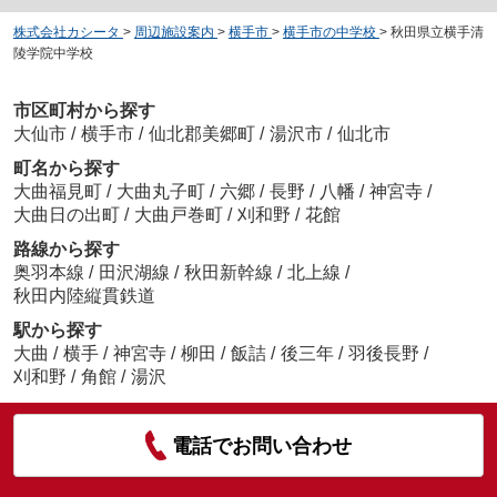
株式会社カシータ
>
周辺施設案内
>
横手市
>
横手市の中学校
>
秋田県立横手清
陵学院中学校
市区町村から探す
大仙市
/
横手市
/
仙北郡美郷町
/
湯沢市
/
仙北市
町名から探す
大曲福見町
/
大曲丸子町
/
六郷
/
長野
/
八幡
/
神宮寺
/
大曲日の出町
/
大曲戸巻町
/
刈和野
/
花館
路線から探す
奥羽本線
/
田沢湖線
/
秋田新幹線
/
北上線
/
秋田内陸縦貫鉄道
駅から探す
大曲
/
横手
/
神宮寺
/
柳田
/
飯詰
/
後三年
/
羽後長野
/
刈和野
/
角館
/
湯沢
電話でお問い合わせ