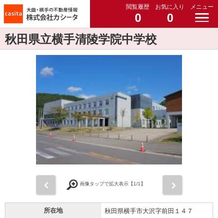
閲覧履歴
お気に入り
メニュー
0
0
秋田県立横手清陵学院中学校
前
次
画像タップで拡大表示【
1
/1】
所在地
秋田県横手市大沢字前田１４７