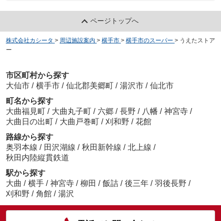
ページトップへ
株式会社カシータ
>
周辺施設案内
>
横手市
>
横手市のスーパー
>
うえたストア
ー
市区町村から探す
大仙市
/
横手市
/
仙北郡美郷町
/
湯沢市
/
仙北市
町名から探す
大曲福見町
/
大曲丸子町
/
六郷
/
長野
/
八幡
/
神宮寺
/
大曲日の出町
/
大曲戸巻町
/
刈和野
/
花館
路線から探す
奥羽本線
/
田沢湖線
/
秋田新幹線
/
北上線
/
秋田内陸縦貫鉄道
駅から探す
大曲
/
横手
/
神宮寺
/
柳田
/
飯詰
/
後三年
/
羽後長野
/
刈和野
/
角館
/
湯沢