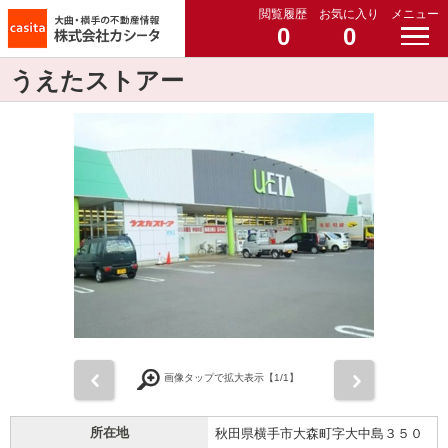
閲覧履歴
お気に入り
メニュー
0
0
うえたストアー
前
次
画像タップで拡大表示【
1
/1】
所在地
秋田県横手市大森町字大中島３５０