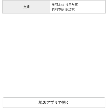
奥羽本線 後三年駅
交通
奥羽本線 飯詰駅
地図アプリで開く