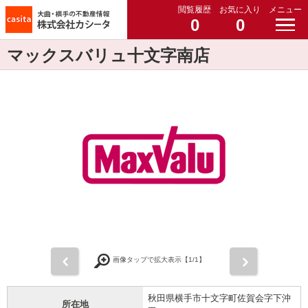
閲覧履歴
お気に入り
メニュー
0
0
マックスバリュ十文字南店
前
次
画像タップで拡大表示【
1
/1】
秋田県横手市十文字町佐賀会字下沖
所在地