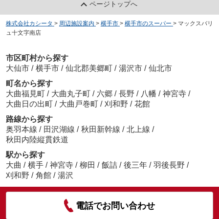
ページトップへ
株式会社カシータ
>
周辺施設案内
>
横手市
>
横手市のスーパー
>
マックスバリ
ュ十文字南店
市区町村から探す
大仙市
/
横手市
/
仙北郡美郷町
/
湯沢市
/
仙北市
町名から探す
大曲福見町
/
大曲丸子町
/
六郷
/
長野
/
八幡
/
神宮寺
/
大曲日の出町
/
大曲戸巻町
/
刈和野
/
花館
路線から探す
奥羽本線
/
田沢湖線
/
秋田新幹線
/
北上線
/
秋田内陸縦貫鉄道
駅から探す
大曲
/
横手
/
神宮寺
/
柳田
/
飯詰
/
後三年
/
羽後長野
/
刈和野
/
角館
/
湯沢
電話でお問い合わせ