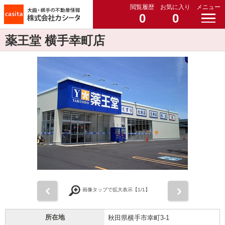
閲覧履歴
お気に入り
メニュー
0
0
薬王堂 横手幸町店
前
次
画像タップで拡大表示【
1
/1】
所在地
秋田県横手市幸町3-1