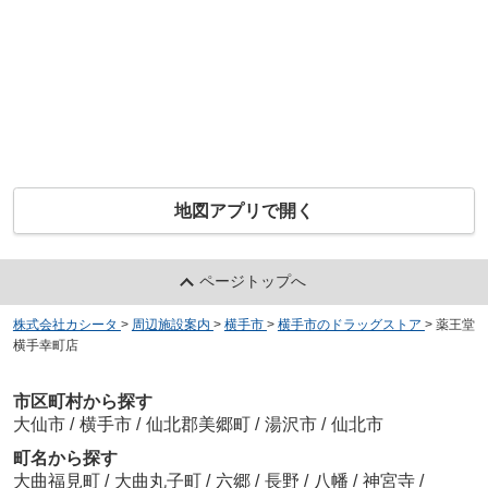
地図アプリで開く
ページトップへ
株式会社カシータ
>
周辺施設案内
>
横手市
>
横手市のドラッグストア
>
薬王堂
横手幸町店
市区町村から探す
大仙市
/
横手市
/
仙北郡美郷町
/
湯沢市
/
仙北市
町名から探す
大曲福見町
/
大曲丸子町
/
六郷
/
長野
/
八幡
/
神宮寺
/