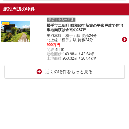
施設周辺の物件
売買｜中古一戸建
横手市二葉町 昭和60年新築の平家戸建て住宅
敷地面積は余裕の287坪
奥羽本線「横手」駅 徒歩24分
北上線「横手」駅 徒歩24分
900万円
間取:
4LDK
建物面積:
140.98㎡ / 42.64坪
土地面積:
950.32㎡ / 287.47坪
近くの物件をもっと見る