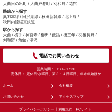
大曲日の出町
/
大曲戸巻町
/
刈和野
/
花館
路線から探す
奥羽本線
/
田沢湖線
/
秋田新幹線
/
北上線
/
秋田内陸縦貫鉄道
駅から探す
大曲
/
横手
/
神宮寺
/
柳田
/
飯詰
/
後三年
/
羽後長野
/
刈和野
/
角館
/
湯沢
電話でお問い合わせ
営業時間：
9:30～17:30
定休日：
定休日:水曜日、第２・４日曜日、年末年始ほか
ホーム
会社概要
お問い合わせ
アクセスマップ
プライバシーポリシー
利用規約
PCサイト