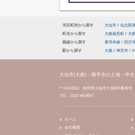
市区町村から探す
大仙市
/
仙北郡
町名から探す
大曲福見町
/
大
路線から探す
奥羽本線
/
田沢
駅から探す
大曲
/
神宮寺
/
大仙市(大曲)・横手市の土地・中古住
〒014-0022 秋田県大仙市大花町6番39号
TEL：0187-88-8567
ホーム
会社概要