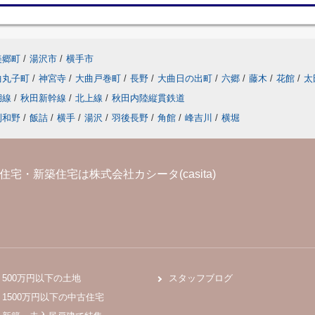
美郷町
/
湯沢市
/
横手市
曲丸子町
/
神宮寺
/
大曲戸巻町
/
長野
/
大曲日の出町
/
六郷
/
藤木
/
花館
/
太
湖線
/
秋田新幹線
/
北上線
/
秋田内陸縦貫鉄道
刈和野
/
飯詰
/
横手
/
湯沢
/
羽後長野
/
角館
/
峰吉川
/
横堀
宅・新築住宅は株式会社カシータ(casita)
500万円以下の土地
スタッフブログ
1500万円以下の中古住宅