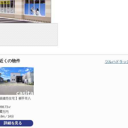
の近くの物件
ツルハドラッ
新築建売住宅 】横手市八
/98.73㎡
00
万円
16m／14分
詳細を見る