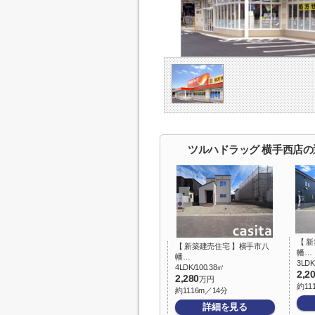
ツルハドラッグ 横手西店
【 
【 新築建売住宅 】横手市八
幡…
幡…
3LDK
4LDK/100.38㎡
2,2
2,280
万円
約11
約1116m／14分
詳細を見る