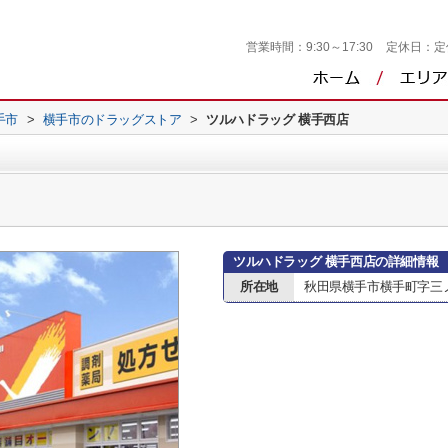
営業時間：
9:30～17:30
定休日：
定
手市
>
横手市のドラッグストア
>
ツルハドラッグ 横手西店
ツルハドラッグ 横手西店の詳細情報
所在地
秋田県横手市横手町字三