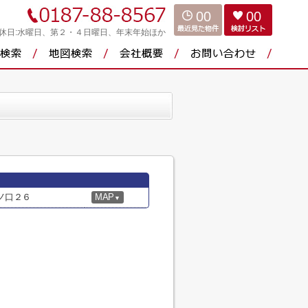
00
00
休日:水曜日、第２・４日曜日、年末年始ほか
ノ口２６
MAP
▼