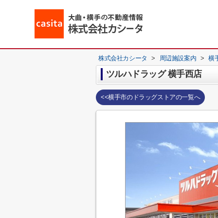
株式会社カシータ
>
周辺施設案内
>
横
ツルハドラッグ 横手西店
<<横手市のドラッグストアの一覧へ