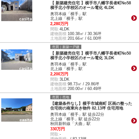
【 新築建売住宅 】横手市八幡字長者町No58
横手北小学校区のオール電化 4LDK
奥羽本線「横手」駅
北上線「横手」駅
2,280万円
間取:
4LDK
建物面積:
100.38㎡ / 30.36坪
土地面積:
201.66㎡ / 61.00坪
売買｜新築一戸建
【 新築建売住宅 】横手市八幡字長者町No50
横手北小学校区のオール電化 3LDK
奥羽本線「横手」駅
北上線「横手」駅
2,200万円
間取:
3LDK
建物面積:
98.73㎡ / 29.86坪
土地面積:
200.00㎡ / 60.49坪
売買｜売地
【建築条件なし】横手市城南町 区画の整った
住宅街の南東向き物件 82.13坪 住宅用地
奥羽本線「横手」駅 徒歩22分
北上線「横手」駅 徒歩22分
秋田新幹線「大曲」駅
330万円
間取:
-
建物面積:
- / 82.13坪