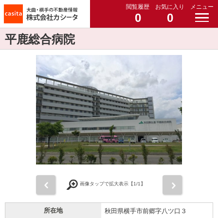
閲覧履歴
お気に入り
メニュー
0
0
平鹿総合病院
前
次
画像タップで拡大表示【
1
/1】
所在地
秋田県横手市前郷字八ツ口３