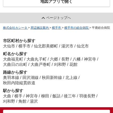
地図アプリで開く
ページトップへ
株式会社カシータ
>
周辺施設案内
>
横手市
>
横手市の総合病院
>
平鹿総合病院
市区町村から探す
大仙市
/
横手市
/
仙北郡美郷町
/
湯沢市
/
仙北市
町名から探す
大曲福見町
/
大曲丸子町
/
六郷
/
長野
/
八幡
/
神宮寺
/
大曲日の出町
/
大曲戸巻町
/
刈和野
/
花館
路線から探す
奥羽本線
/
田沢湖線
/
秋田新幹線
/
北上線
/
秋田内陸縦貫鉄道
駅から探す
大曲
/
横手
/
神宮寺
/
柳田
/
飯詰
/
後三年
/
羽後長野
/
刈和野
/
角館
/
湯沢