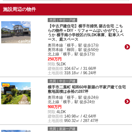
施設周辺の物件
売買｜中古一戸建
【中古戸建住宅】横手市婦気 築古住宅 こち
らの物件＋DIY・リフォームはいかがでしょ
うか 横手南小学校区の5LDK車庫、駐車スペ
ース、庭スペース
奥羽本線「横手」駅 徒歩17分
奥羽本線「柳田」駅 徒歩50分
北上線「横手」駅 徒歩17分
250万円
間取:
5LDK
建物面積:
104.67㎡ / 31.66坪
土地面積:
318.18㎡ / 96.24坪
売買｜中古一戸建
横手市二葉町 昭和60年新築の平家戸建て住宅
敷地面積は余裕の287坪
奥羽本線「横手」駅 徒歩24分
北上線「横手」駅 徒歩24分
900万円
間取:
4LDK
建物面積:
140.98㎡ / 42.64坪
土地面積:
950.32㎡ / 287.47坪
売買｜新築一戸建