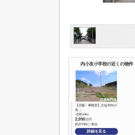
内小友小学校の近くの物件
【店舗・事務所】大仙市内小
友 …
-/190.44㎡
2,950
万円
約2779m／35分
詳細を見る