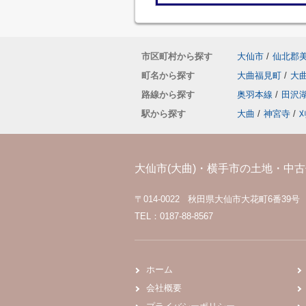
市区町村から探す
大仙市
/
仙北郡
町名から探す
大曲福見町
/
大
路線から探す
奥羽本線
/
田沢
駅から探す
大曲
/
神宮寺
/
大仙市(大曲)・横手市の土地・中古住
〒014-0022 秋田県大仙市大花町6番39号
TEL：0187-88-8567
ホーム
会社概要