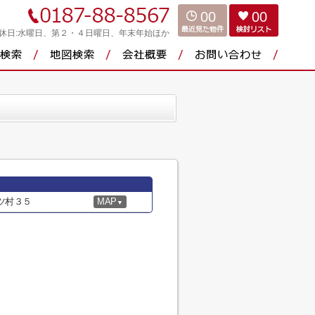
00
00
休日:水曜日、第２・４日曜日、年末年始ほか
ツ村３５
MAP
▼