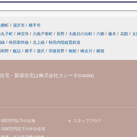
美郷町
/
湯沢市
/
横手市
曲丸子町
/
神宮寺
/
大曲戸巻町
/
長野
/
大曲日の出町
/
六郷
/
藤木
/
花館
/
太
湖線
/
秋田新幹線
/
北上線
/
秋田内陸縦貫鉄道
刈和野
/
飯詰
/
横手
/
湯沢
/
羽後長野
/
角館
/
峰吉川
/
横堀
宅・新築住宅は株式会社カシータ(casita)
500万円以下の土地
スタッフブログ
1500万円以下の中古住宅