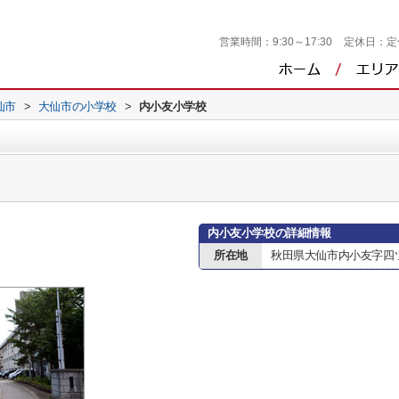
営業時間：
9:30～17:30
定休日：
定
仙市
>
大仙市の小学校
>
内小友小学校
内小友小学校の詳細情報
所在地
秋田県大仙市内小友字四