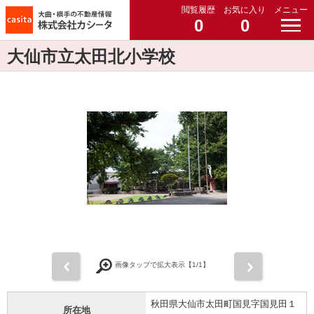
閲覧履歴
お気に入り
メニュー
0
0
大仙市立太田北小学校
前
次
画像タップで拡大表示【
1
/1】
秋田県大仙市太田町国見字国見田１
所在地