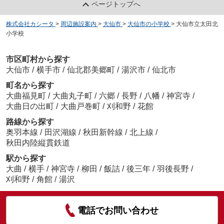
ページトップへ
株式会社カシータ
>
周辺施設案内
>
大仙市
>
大仙市の小学校
>
大仙市立太田北
小学校
市区町村から探す
大仙市
/
横手市
/
仙北郡美郷町
/
湯沢市
/
仙北市
町名から探す
大曲福見町
/
大曲丸子町
/
六郷
/
長野
/
八幡
/
神宮寺
/
大曲日の出町
/
大曲戸巻町
/
刈和野
/
花館
路線から探す
奥羽本線
/
田沢湖線
/
秋田新幹線
/
北上線
/
秋田内陸縦貫鉄道
駅から探す
大曲
/
横手
/
神宮寺
/
柳田
/
飯詰
/
後三年
/
羽後長野
/
刈和野
/
角館
/
湯沢
電話でお問い合わせ