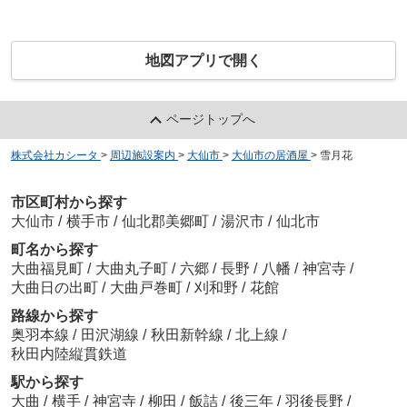
地図アプリで開く
ページトップへ
株式会社カシータ
>
周辺施設案内
>
大仙市
>
大仙市の居酒屋
>
雪月花
市区町村から探す
大仙市
/
横手市
/
仙北郡美郷町
/
湯沢市
/
仙北市
町名から探す
大曲福見町
/
大曲丸子町
/
六郷
/
長野
/
八幡
/
神宮寺
/
大曲日の出町
/
大曲戸巻町
/
刈和野
/
花館
路線から探す
奥羽本線
/
田沢湖線
/
秋田新幹線
/
北上線
/
秋田内陸縦貫鉄道
駅から探す
大曲
/
横手
/
神宮寺
/
柳田
/
飯詰
/
後三年
/
羽後長野
/