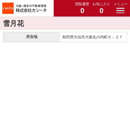
閲覧履歴
お気に入り
メニュー
0
0
雪月花
所在地
秋田県大仙市大曲丸の内町６－２７