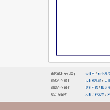
市区町村から探す
大仙市
/
仙北郡
町名から探す
大曲福見町
/
大
路線から探す
奥羽本線
/
田沢
駅から探す
大曲
/
神宮寺
/