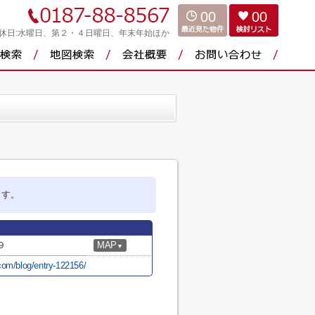
00
00
休日:水曜日、第２・４日曜日、年末年始ほか
ます。
９
MAP
▼
com/blog/entry-122156/