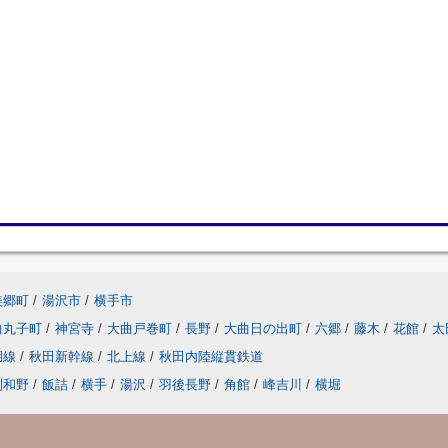
美郷町
/
湯沢市
/
横手市
曲丸子町
/
神宮寺
/
大曲戸巻町
/
長野
/
大曲日の出町
/
六郷
/
藤木
/
花館
/
太
湖線
/
秋田新幹線
/
北上線
/
秋田内陸縦貫鉄道
刈和野
/
飯詰
/
横手
/
湯沢
/
羽後長野
/
角館
/
峰吉川
/
横堀