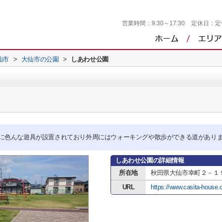
営業時間：
9:30～17:30
定休日：
定
仙市
>
大仙市の公園
>
しあわせ公園
に色んな遊具が設置されており外周にはウォーキングや散歩ができる道があり
しあわせ公園の詳細情報
所在地
秋田県大仙市幸町２－１
URL
https://www.casita-house.