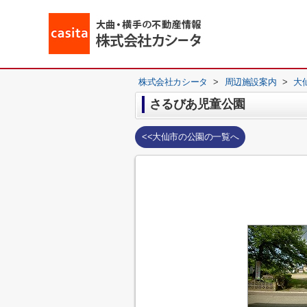
株式会社カシータ
>
周辺施設案内
>
大
さるびあ児童公園
<<大仙市の公園の一覧へ