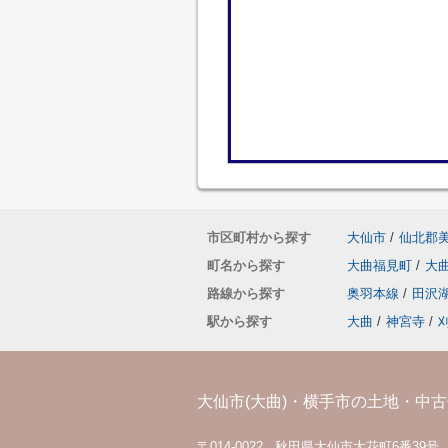
市区町村から探す
大仙市
/
仙北郡
町名から探す
大曲福見町
/
大
路線から探す
奥羽本線
/
田沢
駅から探す
大曲
/
神宮寺
/
大仙市(大曲)・横手市の土地・中古住
〒014-0022 秋田県大仙市大花町6番39号