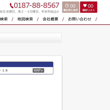
00
00
休日:水曜日、第２・４日曜日、年末年始ほか
－１８
MAP
▼