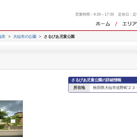
営業時間：
9:30～17:30
定休日：
定
仙市
>
大仙市の公園
>
さるびあ児童公園
さるびあ児童公園の詳細情報
所在地
秋田県大仙市佐野町２３