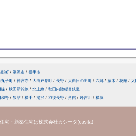
美郷町
/
湯沢市
/
横手市
曲丸子町
/
神宮寺
/
大曲戸巻町
/
長野
/
大曲日の出町
/
六郷
/
藤木
/
花館
/
太
湖線
/
秋田新幹線
/
北上線
/
秋田内陸縦貫鉄道
刈和野
/
飯詰
/
横手
/
湯沢
/
羽後長野
/
角館
/
峰吉川
/
横堀
宅・新築住宅は株式会社カシータ(casita)