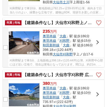
秋田県
大仙市
土川
字上雨堤1-56
刈和野駅まで車10分、敷地面積は792.25㎡(239.65坪)公簿、南向きで日
当たりのよい、緑豊かな立地です。建物は6DK、現状引き渡しの古家付
土地物件です。利用価値は個人により異なります...
【建築条件なし】大仙市刈和野上ノ台 見晴らしの良い高台、南東向き住宅用地120.44坪
売買 | 売地
235
万
円
奥羽本線
「
大曲
」駅 徒歩186分
奥羽本線
「
刈和野
」駅 徒歩15分
秋田新幹線
「
大曲
」駅 徒歩186分
398.18㎡(120.44坪)
秋田県
大仙市
刈和野
字上ノ台17-6
刈和野駅まで車3分、土地面積は398.18㎡(120.44坪)公簿、刈和野中心部
にほど近い立地で、現在は更地となっております。間口は、約21m、南
東側が抜けた、傾斜地の高台になっているので...
【建築条件なし】大仙市字刈和野 広い間口の広大地222.63坪 住宅用地
売買 | 売地
380
万
円
奥羽本線
「
大曲
」駅 徒歩186分
奥羽本線
「
刈和野
」駅 徒歩10分
秋田新幹線
「
大曲
」駅
735.97㎡(222.62坪)
秋田県
大仙市
字刈和野