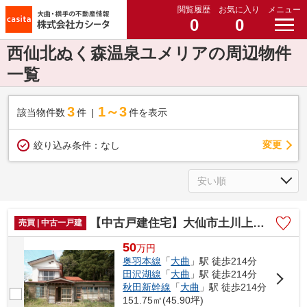
閲覧履歴
お気に入り
メニュー
0
0
西仙北ぬく森温泉ユメリアの周辺物件
一覧
3
1～3
該当物件数
件
件を表示
変更
絞り込み条件：
なし
【中古戸建住宅】大仙市土川上雨堤 敷地面積239.65坪(公簿) 現状渡しの中古戸建住宅
売買 | 中古一戸建
50
万
円
奥羽本線
「
大曲
」駅 徒歩214分
田沢湖線
「
大曲
」駅 徒歩214分
秋田新幹線
「
大曲
」駅 徒歩214分
151.75㎡(45.90坪)