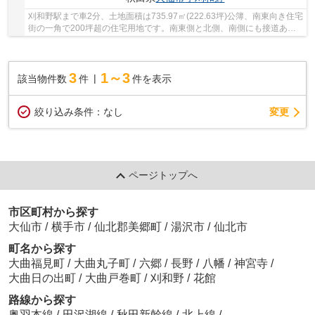
刈和野駅まで車2分、土地面積は735.97㎡(222.63坪)公簿、南東向き住宅
街の一角で200坪超の住宅用地です。南東側と北側、南側にも接道あ
り、敷地内のレイアウトの幅も広がりますね。南...
3
1～3
該当物件数
件
件を表示
変更
絞り込み条件：
なし
ページトップへ
市区町村から探す
大仙市
/
横手市
/
仙北郡美郷町
/
湯沢市
/
仙北市
町名から探す
大曲福見町
/
大曲丸子町
/
六郷
/
長野
/
八幡
/
神宮寺
/
大曲日の出町
/
大曲戸巻町
/
刈和野
/
花館
路線から探す
奥羽本線
/
田沢湖線
/
秋田新幹線
/
北上線
/