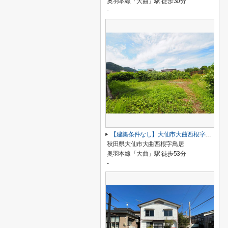
奥羽本線「大曲」駅 徒歩30分
-
【建築条件なし】大仙市大曲西根字鳥居 土地物件85.15坪(281.49㎡) 資材置き場などに
秋田県大仙市大曲西根字鳥居
奥羽本線「大曲」駅 徒歩53分
-