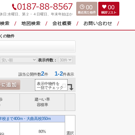
00
00
休日:水曜日、第２・４日曜日、年末年始ほか
くの物件
表示件数：
2
1-2
該当公開件数
件
件表示
表示中物件を
一括でチェック
歩
建ぺい率
歩
容積率
校まで400m・大曲高校350m
80%
選択
4分