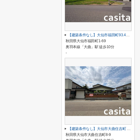
【建築条件なし】大仙市福田町93.43坪(公簿)区画の整った住宅街の南東角地物件
秋田県大仙市福田町1-69
奥羽本線「大曲」駅 徒歩10分
-
【建築条件なし】大仙市大曲住吉町 解体更地渡しの125.45坪(公簿)閑静な住宅街の100坪超物件
秋田県大仙市大曲住吉町8-9