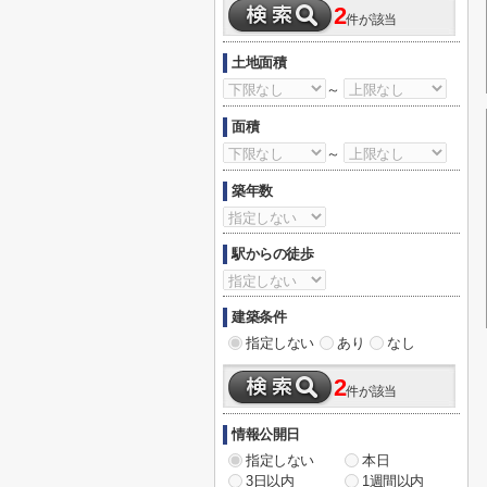
2
件が該当
土地面積
～
面積
～
築年数
駅からの徒歩
建築条件
指定しない
あり
なし
2
件が該当
情報公開日
指定しない
本日
3日以内
1週間以内