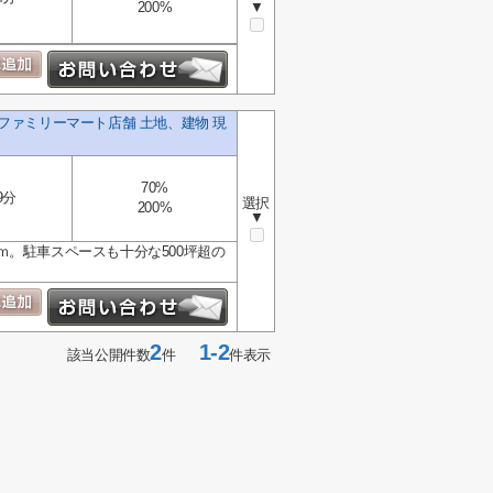
200%
▼
ファミリーマート店舗 土地、建物 現
70%
9分
選択
200%
▼
。駐車スペースも十分な500坪超の
2
1-2
該当公開件数
件
件表示