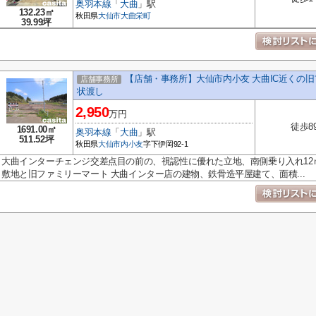
奥羽本線
「
大曲
」駅
132.23㎡
秋田県
大仙市
大曲栄町
39.99坪
【店舗・事務所】大仙市内小友 大曲IC近くの旧
店舗事務所
状渡し
2,950
万円
徒歩8
1691.00㎡
奥羽本線
「
大曲
」駅
511.52坪
秋田県
大仙市
内小友
字下伊岡92-1
大曲インターチェンジ交差点目の前の、視認性に優れた立地、南側乗り入れ12ｍ
敷地と旧ファミリーマート 大曲インター店の建物、鉄骨造平屋建て、面積...