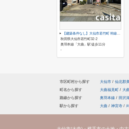
【建築条件なし】大仙市若竹町 幹線道路沿いの区画の整った南道路物件 住宅用地
秋田県大仙市若竹町32-2
奥羽本線「大曲」駅 徒歩11分
-
市区町村から探す
大仙市
/
仙北郡
町名から探す
大曲福見町
/
大
路線から探す
奥羽本線
/
田沢
駅から探す
大曲
/
神宮寺
/
大仙市(大曲)・横手市の土地・中古住