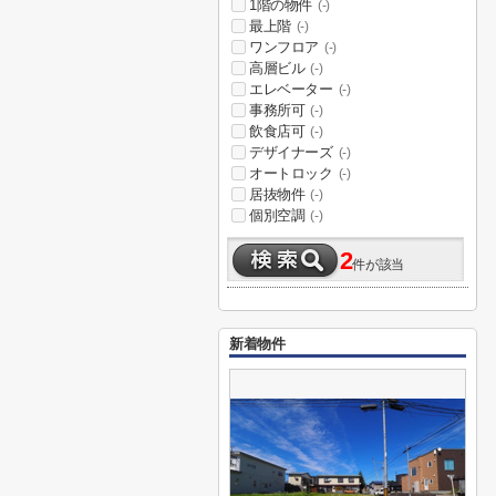
1階の物件
(-)
最上階
(-)
ワンフロア
(-)
高層ビル
(-)
エレベーター
(-)
事務所可
(-)
飲食店可
(-)
デザイナーズ
(-)
オートロック
(-)
居抜物件
(-)
個別空調
(-)
2
件が該当
新着物件