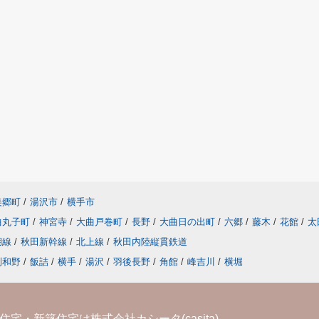
美郷町
/
湯沢市
/
横手市
曲丸子町
/
神宮寺
/
大曲戸巻町
/
長野
/
大曲日の出町
/
六郷
/
藤木
/
花館
/
太
湖線
/
秋田新幹線
/
北上線
/
秋田内陸縦貫鉄道
刈和野
/
飯詰
/
横手
/
湯沢
/
羽後長野
/
角館
/
峰吉川
/
横堀
宅・新築住宅は株式会社カシータ(casita)