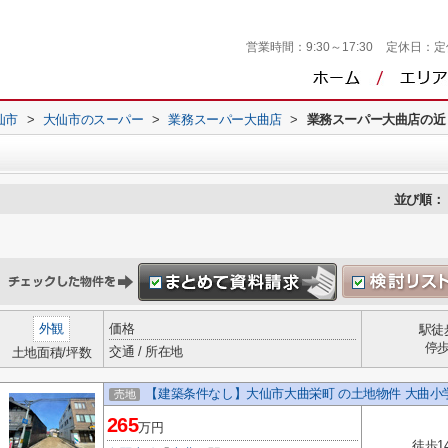
営業時間：
9:30～17:30
定休日：
定
仙市
>
大仙市のスーパー
>
業務スーパー大曲店
>
業務スーパー大曲店の近
並び順：
外観
価格
駅徒
停
交通 / 所在地
土地面積/坪数
【建築条件なし】大仙市大曲栄町 の土地物件 大曲小学
売地
265
万円
徒歩1