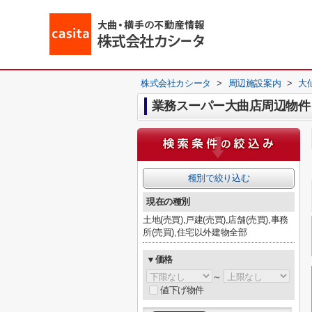
株式会社カシータ
>
周辺施設案内
>
大
業務スーパー大曲店周辺物件
種別で絞り込む
現在の種別
土地(売買),戸建(売買),店舗(売買),事務
所(売買),住宅以外建物全部
▼価格
～
値下げ物件