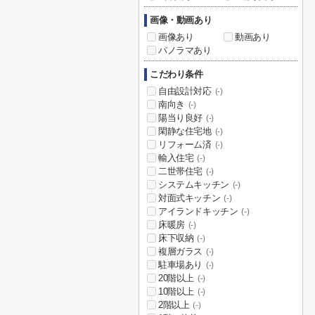
画像・動画あり
画像あり
動画あり
パノラマあり
こだわり条件
自由設計対応
(-)
南向き
(-)
陽当り良好
(-)
閑静な住宅地
(-)
リフォーム済
(-)
輸入住宅
(-)
二世帯住宅
(-)
システムキッチン
(-)
対面式キッチン
(-)
アイランドキッチン
(-)
床暖房
(-)
床下収納
(-)
複層ガラス
(-)
駐車場あり
(-)
20階以上
(-)
10階以上
(-)
2階以上
(-)