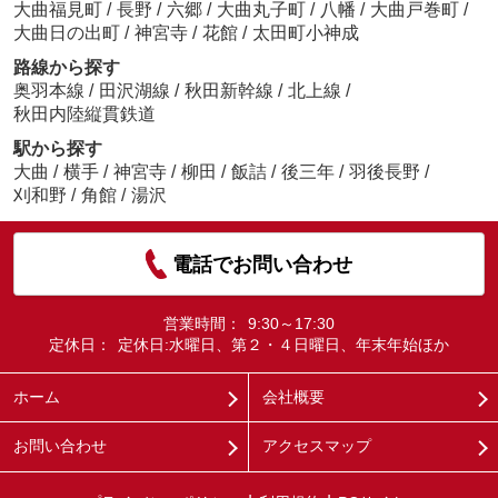
大曲福見町
/
長野
/
六郷
/
大曲丸子町
/
八幡
/
大曲戸巻町
/
大曲日の出町
/
神宮寺
/
花館
/
太田町小神成
路線から探す
奥羽本線
/
田沢湖線
/
秋田新幹線
/
北上線
/
秋田内陸縦貫鉄道
駅から探す
大曲
/
横手
/
神宮寺
/
柳田
/
飯詰
/
後三年
/
羽後長野
/
刈和野
/
角館
/
湯沢
電話でお問い合わせ
営業時間：
9:30～17:30
定休日：
定休日:水曜日、第２・４日曜日、年末年始ほか
ホーム
会社概要
お問い合わせ
アクセスマップ