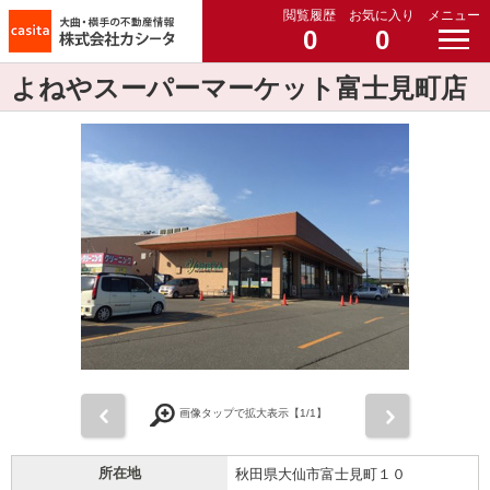
閲覧履歴
お気に入り
メニュー
0
0
よねやスーパーマーケット富士見町店
前
次
画像タップで拡大表示【
1
/1】
所在地
秋田県大仙市富士見町１０