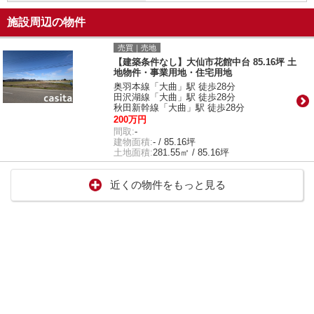
施設周辺の物件
売買｜売地
【建築条件なし】大仙市花館中台 85.16坪 土
地物件・事業用地・住宅用地
奥羽本線「大曲」駅 徒歩28分
田沢湖線「大曲」駅 徒歩28分
秋田新幹線「大曲」駅 徒歩28分
200万円
間取:
-
建物面積:
- / 85.16坪
土地面積:
281.55㎡ / 85.16坪
近くの物件をもっと見る