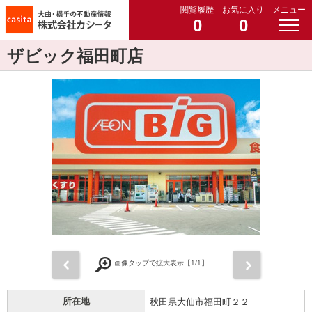
閲覧履歴
お気に入り
メニュー
0
0
ザビック福田町店
前
次
画像タップで拡大表示【
1
/1】
所在地
秋田県大仙市福田町２２