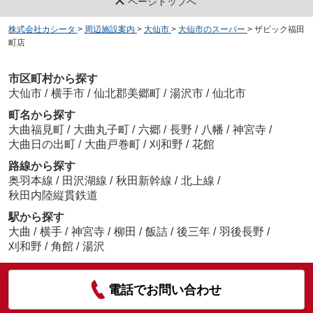
ページトップへ
株式会社カシータ
>
周辺施設案内
>
大仙市
>
大仙市のスーパー
>
ザビック福田
町店
市区町村から探す
大仙市
/
横手市
/
仙北郡美郷町
/
湯沢市
/
仙北市
町名から探す
大曲福見町
/
大曲丸子町
/
六郷
/
長野
/
八幡
/
神宮寺
/
大曲日の出町
/
大曲戸巻町
/
刈和野
/
花館
路線から探す
奥羽本線
/
田沢湖線
/
秋田新幹線
/
北上線
/
秋田内陸縦貫鉄道
駅から探す
大曲
/
横手
/
神宮寺
/
柳田
/
飯詰
/
後三年
/
羽後長野
/
刈和野
/
角館
/
湯沢
電話でお問い合わせ