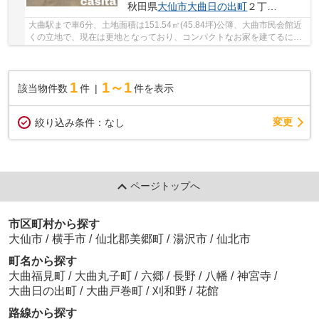
秋田県
大仙市
大曲日の出町
２丁目5-49
大曲駅まで車6分、土地面積は151.54㎡(45.84坪)公簿、大曲市民会館近
くの立地で、現在は更地となっており、コンパクトなお家を建てるには
ほど良いサイズです。間口は、約9mの長方形の...
1
1～1
該当物件数
件
件を表示
変更
絞り込み条件：
なし
ページトップへ
市区町村から探す
大仙市
/
横手市
/
仙北郡美郷町
/
湯沢市
/
仙北市
町名から探す
大曲福見町
/
大曲丸子町
/
六郷
/
長野
/
八幡
/
神宮寺
/
大曲日の出町
/
大曲戸巻町
/
刈和野
/
花館
路線から探す