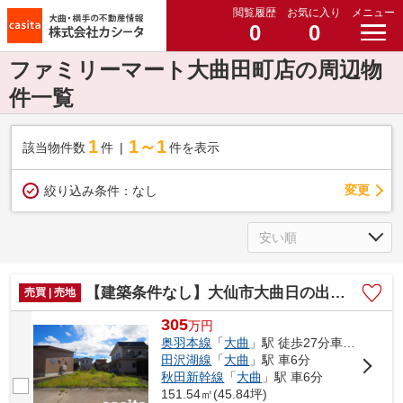
閲覧履歴
お気に入り
メニュー
0
0
ファミリーマート大曲田町店の周辺物
件一覧
1
1～1
該当物件数
件
件を表示
変更
絞り込み条件：
なし
【建築条件なし】大仙市大曲日の出町 区画の整った整形地45.84坪 住宅用地
売買 | 売地
305
万
円
奥羽本線
「
大曲
」駅 徒歩27分車6分
田沢湖線
「
大曲
」駅 車6分
秋田新幹線
「
大曲
」駅 車6分
151.54㎡(45.84坪)