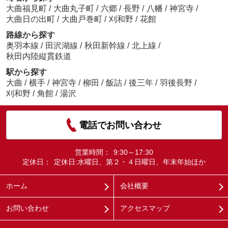
大曲福見町
/
大曲丸子町
/
六郷
/
長野
/
八幡
/
神宮寺
/
大曲日の出町
/
大曲戸巻町
/
刈和野
/
花館
路線から探す
奥羽本線
/
田沢湖線
/
秋田新幹線
/
北上線
/
秋田内陸縦貫鉄道
駅から探す
大曲
/
横手
/
神宮寺
/
柳田
/
飯詰
/
後三年
/
羽後長野
/
刈和野
/
角館
/
湯沢
電話でお問い合わせ
営業時間：
9:30～17:30
定休日：
定休日:水曜日、第２・４日曜日、年末年始ほか
ホーム
会社概要
お問い合わせ
アクセスマップ