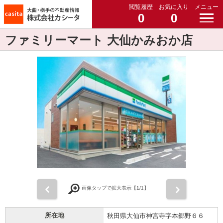
閲覧履歴
お気に入り
メニュー
0
0
ファミリーマート 大仙かみおか店
前
次
画像タップで拡大表示【
1
/1】
所在地
秋田県大仙市神宮寺字本郷野６６