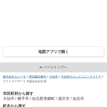
地図アプリで開く
ページトップへ
株式会社カシータ
>
周辺施設案内
>
大仙市
>
大仙市のコンビニエンスストア
>
ファミリーマート 大仙かみおか店
市区町村から探す
大仙市
/
横手市
/
仙北郡美郷町
/
湯沢市
/
仙北市
町名から探す