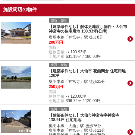
施設周辺の物件
売買｜売地
【建築条件なし】解体更地渡し物件・大仙市
神宮寺の住宅用地 190.93坪(公簿)
奥羽本線「神宮寺」駅 徒歩8分
200万円
間取:
-
建物面積:
- / 190.93坪
土地面積:
631.19㎡ / 190.93坪
売買｜売地
【建築条件なし】大仙市 花館間倉 住宅用地
120坪
奥羽本線「神宮寺」駅 徒歩33分
250万円
間取:
-
建物面積:
- / 120.00坪
土地面積:
396.72㎡ / 120.00坪
売買｜売地
【建築条件なし】大仙市神宮寺字神宮寺
138.91坪 住宅用地
奥羽本線「大曲」駅 徒歩76分
奥羽本線「神宮寺」駅 徒歩11分
秋田新幹線「大曲」駅 徒歩76分